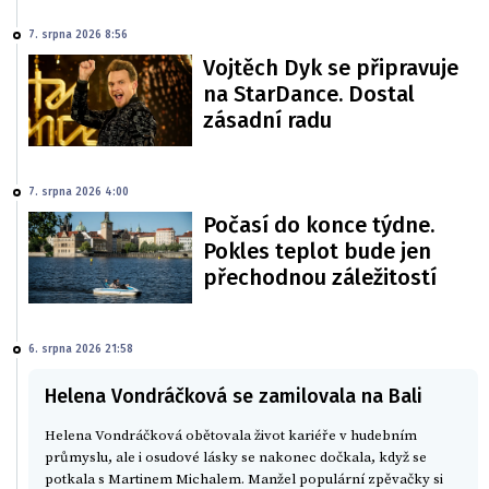
7. srpna 2026 8:56
Vojtěch Dyk se připravuje
na StarDance. Dostal
zásadní radu
7. srpna 2026 4:00
Počasí do konce týdne.
Pokles teplot bude jen
přechodnou záležitostí
6. srpna 2026 21:58
Helena Vondráčková se zamilovala na Bali
Helena Vondráčková obětovala život kariéře v hudebním
průmyslu, ale i osudové lásky se nakonec dočkala, když se
potkala s Martinem Michalem. Manžel populární zpěvačky si