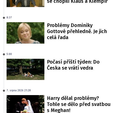
se chopili Klaus a Klempíř
8:37
Problémy Dominiky
Gottové přehledně. Je jich
celá řada
5:00
Počasí příští týden: Do
Česka se vrátí vedra
7. srpna 2026 21:28
Harry dělal problémy?
Tohle se dělo před svatbou
s Meghan!