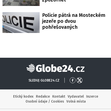
Policie pátrá na Mosteckém
jezeře po dvou
pohřešovaných
Globe24
SLEDUJ GLOBE24.CZ
Přejít
Přejít
na
na
Facebook
X
Etický kodex
Redakce
Kontakt
Vydavatel
Inzerce
Osobní údaje / Cookies
Volná místa