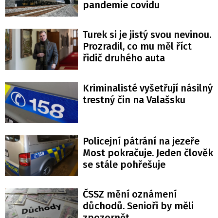
pandemie covidu
Turek si je jistý svou nevinou.
Prozradil, co mu měl říct
řidič druhého auta
Kriminalisté vyšetřují násilný
trestný čin na Valašsku
Policejní pátrání na jezeře
Most pokračuje. Jeden člověk
se stále pohřešuje
ČSSZ mění oznámení
důchodů. Senioři by měli
zpozornět