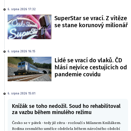
6. srpna 2026 17:32
SuperStar se vrací. Z vítěze
se stane korunový milionář
6. srpna 2026 16:15
Lidé se vrací do vlaků. ČD
hlásí nejvíce cestujících od
pandemie covidu
6. srpna 2026 15:01
Knížák se toho nedožil. Soud ho rehabilitoval
za vazbu během minulého režimu
Česko se v pátek - tedy již zítra - rozloučí s Milanem Knížákem.
Rodina zesnulého umělce obdržela během náročného období