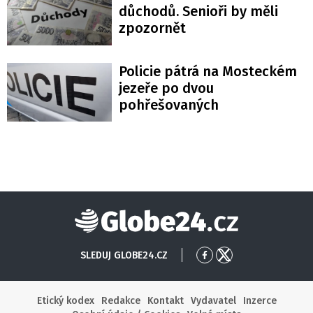
důchodů. Senioři by měli
zpozornět
Policie pátrá na Mosteckém
jezeře po dvou
pohřešovaných
Globe24
SLEDUJ GLOBE24.CZ
Přejít
Přejít
na
na
Facebook
X
Etický kodex
Redakce
Kontakt
Vydavatel
Inzerce