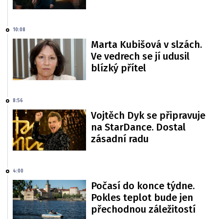
10:08
Marta Kubišová v slzách.
Ve vedrech se jí udusil
blízký přítel
8:56
Vojtěch Dyk se připravuje
na StarDance. Dostal
zásadní radu
4:00
Počasí do konce týdne.
Pokles teplot bude jen
přechodnou záležitostí