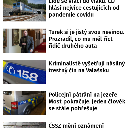
Lidé se vrací do vlaků. ČD
hlásí nejvíce cestujících od
pandemie covidu
Turek si je jistý svou nevinou.
Prozradil, co mu měl říct
řidič druhého auta
Kriminalisté vyšetřují násilný
trestný čin na Valašsku
Policejní pátrání na jezeře
Most pokračuje. Jeden člověk
se stále pohřešuje
ČSSZ mění oznámení