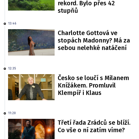
rekord. Bylo přes 42
stupňů
13:46
Charlotte Gottová ve
stopách Madonny? Má za
sebou nelehké natáčení
12:35
Česko se loučí s Milanem
Knížákem. Promluvil
Klempíř i Klaus
11:20
Třetí řada Zrádců se blíží.
Co vše o ní zatím víme?