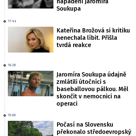
napadení Jaromíra
Soukupa
17:44
Kateřina Brožová si kritiku
nenechala líbit. Přišla
tvrdá reakce
16:28
Jaromíra Soukupa údajně
zmlátili útočníci s
baseballovou pálkou. Měl
skončit v nemocnici na
operaci
15:00
Počasí na Slovensku
překonalo středoevropský