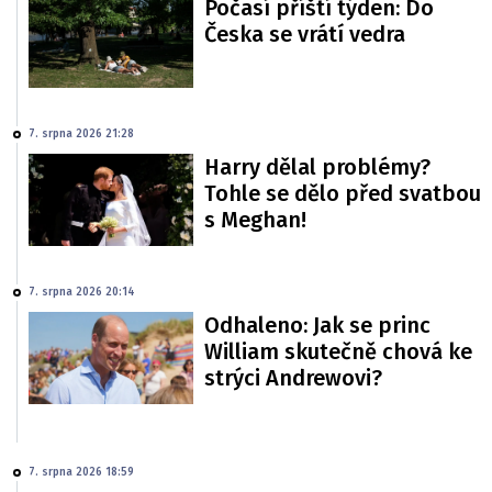
Počasí příští týden: Do
Česka se vrátí vedra
7. srpna 2026 21:28
Harry dělal problémy?
Tohle se dělo před svatbou
s Meghan!
7. srpna 2026 20:14
Odhaleno: Jak se princ
William skutečně chová ke
strýci Andrewovi?
7. srpna 2026 18:59