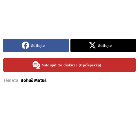
Sdílejte
Sdílejte
Vstoupit do diskuze (0 příspěvků)
Témata:
Bohuš Matuš