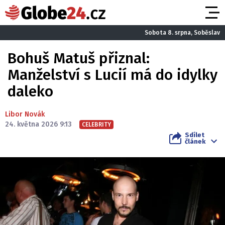
Sobota 8. srpna, Soběslav
Bohuš Matuš přiznal:
Manželství s Lucií má do idylky
daleko
Libor Novák
24. května 2026 9:13
CELEBRITY
Sdílet
článek