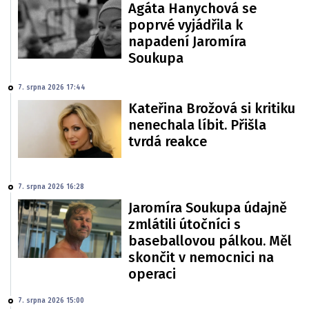
Agáta Hanychová se
poprvé vyjádřila k
napadení Jaromíra
Soukupa
7. srpna 2026 17:44
Kateřina Brožová si kritiku
nenechala líbit. Přišla
tvrdá reakce
7. srpna 2026 16:28
Jaromíra Soukupa údajně
zmlátili útočníci s
baseballovou pálkou. Měl
skončit v nemocnici na
operaci
7. srpna 2026 15:00