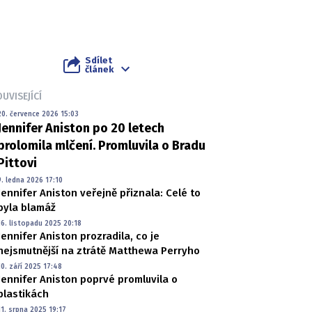
Sdílet
článek
UVISEJÍCÍ
20. července 2026 15:03
Jennifer Aniston po 20 letech
prolomila mlčení. Promluvila o Bradu
Pittovi
9. ledna 2026 17:10
Jennifer Aniston veřejně přiznala: Celé to
byla blamáž
16. listopadu 2025 20:18
Jennifer Aniston prozradila, co je
nejsmutnější na ztrátě Matthewa Perryho
10. září 2025 17:48
Jennifer Aniston poprvé promluvila o
plastikách
11. srpna 2025 19:17