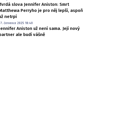
Tvrdá slova Jennifer Aniston: Smrt
Matthewa Perryho je pro něj lepší, aspoň
už netrpí
17. července 2025 18:40
Jennifer Aniston už není sama. Její nový
partner ale budí vášně