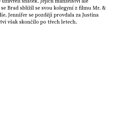
uzavřeli sňatek. Jejich manželství ale
 se Brad sblížil se svou kolegyní z filmu Mr. &
ie. Jennifer se později provdala za Justina
ví však skončilo po třech letech.