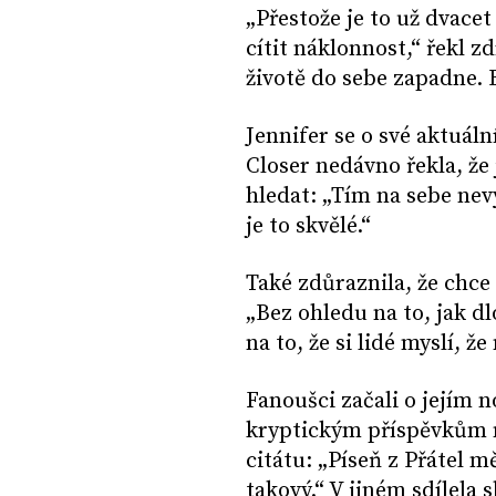
„Přestože je to už dvacet 
cítit náklonnost,“ řekl 
životě do sebe zapadne. B
Jennifer se o své aktuál
Closer nedávno řekla, že j
hledat: „Tím na sebe nevy
je to skvělé.“
Také zdůraznila, že chce 
„Bez ohledu na to, jak 
na to, že si lidé myslí, 
Fanoušci začali o jejím
kryptickým příspěvkům na
citátu: „Píseň z Přátel 
takový.“ V jiném sdílela