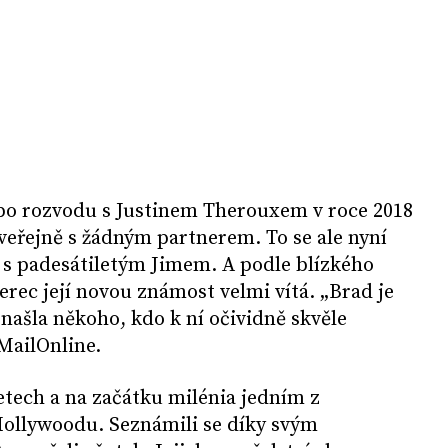
 po rozvodu s Justinem Therouxem v roce 2018
veřejně s žádným partnerem. To se ale nyní
 s padesátiletým Jimem. A podle blízkého
herec její novou známost velmi vítá. „Brad je
 našla někoho, kdo k ní očividně skvěle
 MailOnline.
 letech a na začátku milénia jedním z
Hollywoodu. Seznámili se díky svým