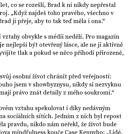
let, co se rozešli, Brad k ní nikdy nepřestal
zdroj. „Když najdeš toho pravého, všechno v
rad jí přeje, aby to tak teď měla i ona.“
ní vztahy obvykle s médii nedělí. Pro magazín
e nejlepší být otevřený lásce, ale ne ji aktivně
víjíte tlak a pokud se něco přihodí přirozeně,
svůj osobní život chránit před veřejností:
dlouho jsem v showbyznysu, nikdy si nezvyknu
že mají právo znát detaily z mého soukromí.“
 novém vztahu spekulovat i díky nedávným
 sociálních sítích. Jedním z nich byl repost
měla pravdu, nikdo nám neřekl, že život bude
 slova mindfulness kouče Case Kennyho: „Lidé,