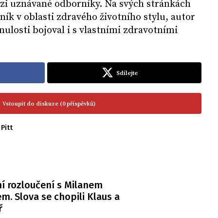
ezi uznávané odborníky. Na svých stránkách
ník v oblasti zdravého životního stylu, autor
nulosti bojoval i s vlastními zdravotními
Sdílejte
Vstoupit do diskuze (0 příspěvků)
Pitt
í rozloučení s Milanem
m. Slova se chopili Klaus a
ř