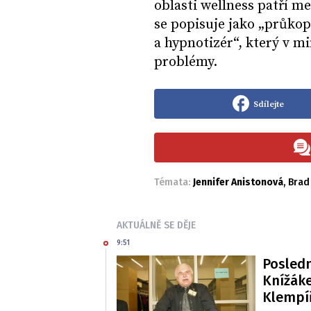
oblasti wellness patří m
se popisuje jako „průkop
a hypnotizér“, který v mi
problémy.
Sdílejte
Témata:
Jennifer Anistonová
,
Brad 
AKTUÁLNĚ SE DĚJE
9:51
Posledn
Knížáke
Klempí