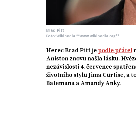
Brad Pitt
Foto: Wikipedia **www.wikipedia.org**
Herec Brad Pitt je
podle přátel
n
Aniston znovu našla lásku. Hvěz
nezávislosti 4. července spatře
životního stylu Jima Curtise, a 
Batemana a Amandy Anky.