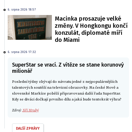
6. srpna 2026 18:57
Macinka prosazuje velké
změny. V Hongkongu končí
konzulát, diplomaté míří
do Miami
6. srpna 2026 17:32
SuperStar se vrací. Z vítěze se stane korunový
milionář
Poslední týdny zbývají do návratu jedné z nejpopulárnějších
talentových soutěží na televizní obrazovky. Na české Nově a
slovenské Markíze poběží připravovaná další řada SuperStar.
Kdy se diváci dočkají prvního dílu a jaká bude tentokrát výhra?
Zdroj:
Jiří Hrubý
DALŠÍ ZPRÁVY