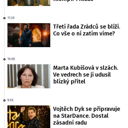
11:20
Třetí řada Zrádců se blíží.
Co vše o ní zatím víme?
10:08
Marta Kubišová v slzách.
Ve vedrech se jí udusil
blízký přítel
8:56
Vojtěch Dyk se připravuje
na StarDance. Dostal
zásadní radu