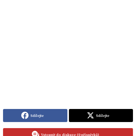
Sdílejte
Sdílejte
Vstoupit do diskuze (0 příspěvků)