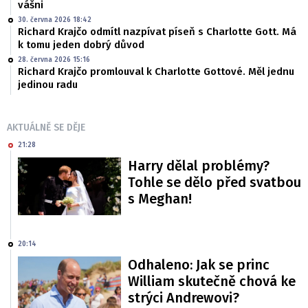
vášni
30. června 2026 18:42
Richard Krajčo odmítl nazpívat píseň s Charlotte Gott. Má
k tomu jeden dobrý důvod
28. června 2026 15:16
Richard Krajčo promlouval k Charlotte Gottové. Měl jednu
jedinou radu
AKTUÁLNĚ SE DĚJE
21:28
Harry dělal problémy?
Tohle se dělo před svatbou
s Meghan!
20:14
Odhaleno: Jak se princ
William skutečně chová ke
strýci Andrewovi?