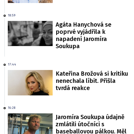
18:59
Agáta Hanychová se
poprvé vyjádřila k
napadení Jaromíra
Soukupa
17:44
Kateřina Brožová si kritiku
nenechala líbit. Přišla
tvrdá reakce
16:28
Jaromíra Soukupa údajně
zmlátili útočníci s
baseballovou pálkou. Měl