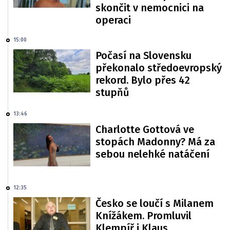
skončit v nemocnici na
operaci
15:00
Počasí na Slovensku
překonalo středoevropský
rekord. Bylo přes 42
stupňů
13:46
Charlotte Gottová ve
stopách Madonny? Má za
sebou nelehké natáčení
12:35
Česko se loučí s Milanem
Knížákem. Promluvil
Klempíř i Klaus