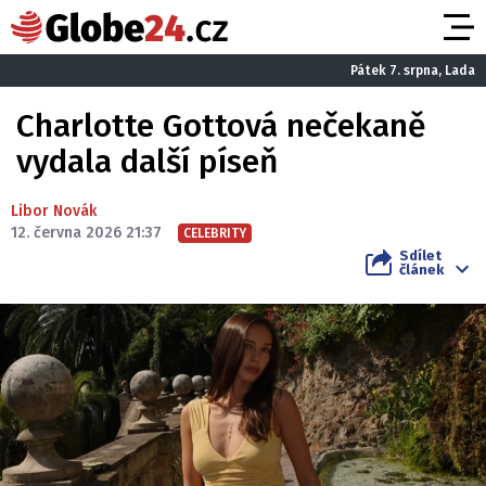
Pátek 7. srpna, Lada
Charlotte Gottová nečekaně
vydala další píseň
Libor Novák
12. června 2026 21:37
CELEBRITY
Sdílet
článek