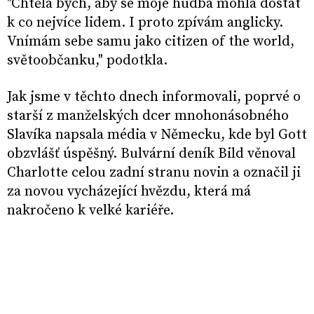
"Chtěla bych, aby se moje hudba mohla dostat
k co nejvíce lidem. I proto zpívám anglicky.
Vnímám sebe samu jako citizen of the world,
světoobčanku," podotkla.
Jak jsme v těchto dnech informovali, poprvé o
starší z manželských dcer mnohonásobného
Slavíka napsala média v Německu, kde byl Gott
obzvlášť úspěšný. Bulvární deník Bild věnoval
Charlotte celou zadní stranu novin a označil ji
za novou vycházející hvězdu, která má
nakročeno k velké kariéře.