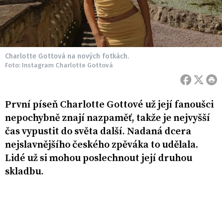
Charlotte Gottová na nových fotkách.
Foto: Instagram Charlotte Gottová
První píseň Charlotte Gottové už její fanoušci
nepochybně znají nazpaměť, takže je nejvyšší
čas vypustit do světa další. Nadaná dcera
nejslavnějšího českého zpěváka to udělala.
Lidé už si mohou poslechnout její druhou
skladbu.