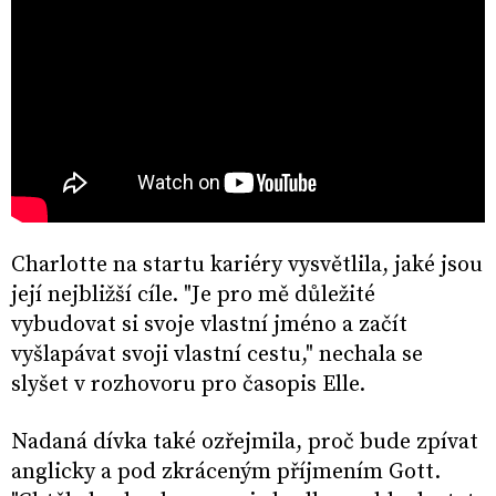
Charlotte na startu kariéry vysvětlila, jaké jsou
její nejbližší cíle. "Je pro mě důležité
vybudovat si svoje vlastní jméno a začít
vyšlapávat svoji vlastní cestu," nechala se
slyšet v rozhovoru pro časopis Elle.
Nadaná dívka také ozřejmila, proč bude zpívat
anglicky a pod zkráceným příjmením Gott.