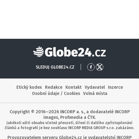
Globe24
SLEDUJ GLOBE24.CZ
Přejít
Přejít
na
na
Facebook
X
Etický kodex
Redakce
Kontakt
Vydavatel
Inzerce
Osobní údaje / Cookies
Volná místa
Copyright © 2016—2026 INCORP a. s., a dodavatelé INCORP
images, Profimedia a ČTK.
Jakékoli užití obsahu včetně převzetí, šíření či dalšího zpřístupňování
článků a fotografií je bez souhlasu INCORP MEDIA GROUP s.r.o. zakázáno.
Provozovatelem serveru Globe24.cz je vydavatelství INCORP