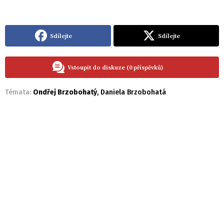
Sdílejte
Sdílejte
Vstoupit do diskuze (0 příspěvků)
Témata:
Ondřej Brzobohatý
,
Daniela Brzobohatá