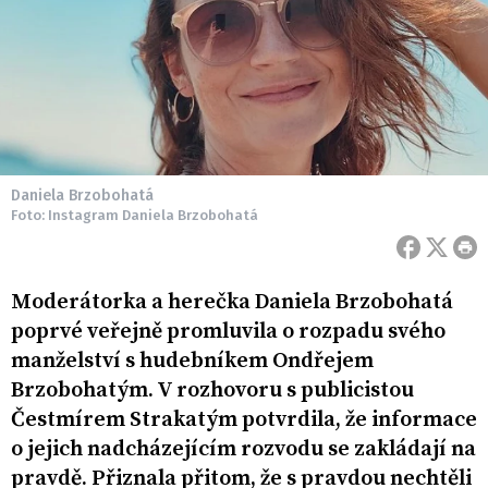
Daniela Brzobohatá
Foto: Instagram Daniela Brzobohatá
Moderátorka a herečka Daniela Brzobohatá
poprvé veřejně promluvila o rozpadu svého
manželství s hudebníkem Ondřejem
Brzobohatým. V rozhovoru s publicistou
Čestmírem Strakatým potvrdila, že informace
o jejich nadcházejícím rozvodu se zakládají na
pravdě. Přiznala přitom, že s pravdou nechtěli