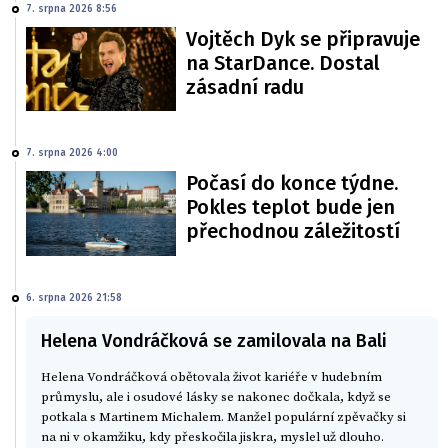
7. srpna 2026 8:56
Vojtěch Dyk se připravuje
na StarDance. Dostal
zásadní radu
7. srpna 2026 4:00
Počasí do konce týdne.
Pokles teplot bude jen
přechodnou záležitostí
6. srpna 2026 21:58
Helena Vondráčková se zamilovala na Bali
Helena Vondráčková obětovala život kariéře v hudebním
průmyslu, ale i osudové lásky se nakonec dočkala, když se
potkala s Martinem Michalem. Manžel populární zpěvačky si
na ni v okamžiku, kdy přeskočila jiskra, myslel už dlouho.