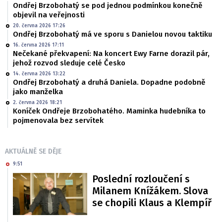
Ondřej Brzobohatý se pod jednou podmínkou konečně
objevil na veřejnosti
20. června 2026 17:26
Ondřej Brzobohatý má ve sporu s Danielou novou taktiku
16. června 2026 17:11
Nečekané překvapení: Na koncert Ewy Farne dorazil pár,
jehož rozvod sleduje celé Česko
14. června 2026 13:22
Ondřej Brzobohatý a druhá Daniela. Dopadne podobně
jako manželka
2. června 2026 18:21
Koníček Ondřeje Brzobohatého. Maminka hudebníka to
pojmenovala bez servítek
AKTUÁLNĚ SE DĚJE
9:51
Poslední rozloučení s
Milanem Knížákem. Slova
se chopili Klaus a Klempíř