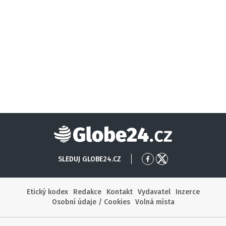
Globe24
SLEDUJ GLOBE24.CZ
Přejít
Přejít
na
na
Facebook
X
Etický kodex
Redakce
Kontakt
Vydavatel
Inzerce
Osobní údaje / Cookies
Volná místa