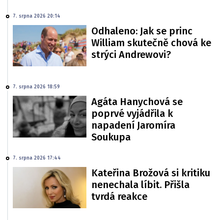
7. srpna 2026 20:14
Odhaleno: Jak se princ
William skutečně chová ke
strýci Andrewovi?
7. srpna 2026 18:59
Agáta Hanychová se
poprvé vyjádřila k
napadení Jaromíra
Soukupa
7. srpna 2026 17:44
Kateřina Brožová si kritiku
nenechala líbit. Přišla
tvrdá reakce