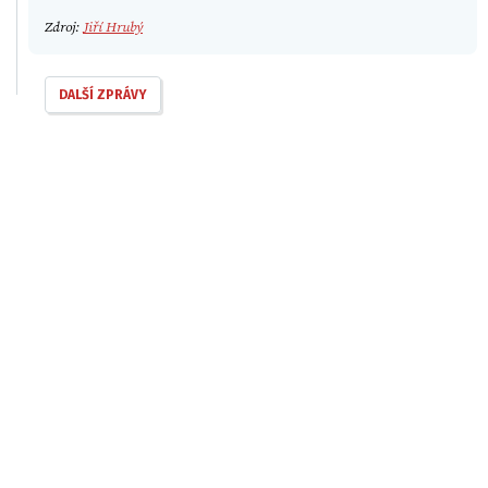
Zdroj:
Jiří Hrubý
DALŠÍ ZPRÁVY