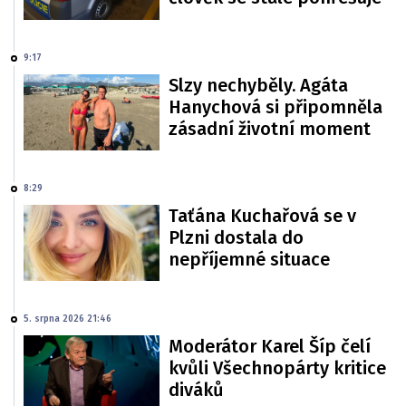
9:17
Slzy nechyběly. Agáta
Hanychová si připomněla
zásadní životní moment
8:29
Taťána Kuchařová se v
Plzni dostala do
nepříjemné situace
5. srpna 2026 21:46
Moderátor Karel Šíp čelí
kvůli Všechnopárty kritice
diváků