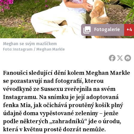
Fotogalerie
+4
Meghan se svým mazlíčkem
Foto: Instagram / Meghan Markle
Fanoušci sledující dění kolem Meghan Markle
se pozastavují nad fotografií, kterou
vévodkyně ze Sussexu zveřejnila na svém
Instagramu. Na snímku je její adoptovaná
fenka Mia, jak očichává proutěný košík plný
údajně doma vypěstované zeleniny – jenže
podle některých „zahradníků“ jde o úrodu,
která v květnu prostě dozrát nemůže.