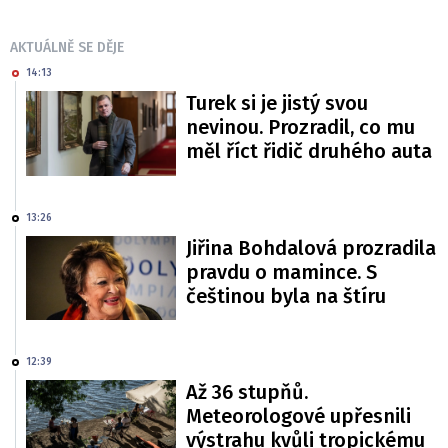
AKTUÁLNĚ SE DĚJE
14:13
Turek si je jistý svou
nevinou. Prozradil, co mu
měl říct řidič druhého auta
13:26
Jiřina Bohdalová prozradila
pravdu o mamince. S
češtinou byla na štíru
12:39
Až 36 stupňů.
Meteorologové upřesnili
výstrahu kvůli tropickému