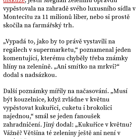
diskuze
, jestli Meghan zeleninu opravdu
vypěstovala na zahradě svého luxusního sídla v
Montecitu za 11 milionů liber, nebo si prostě
skočila na farmářský trh.
„Vypadá to, jako by to právě vystavili na
regálech v supermarketu,“ poznamenal jeden
komentující, kterému chyběly třeba známky
hlíny na zelenině. „Ani smítko na mrkvi?“
dodal s nadsázkou.
Další poznámky mířily na načasování. „Musí
být kouzelnice, když zvládne v květnu
vypěstovat kukuřici, cuketu i brokolici
najednou,“ smál se jeden fanoušek
zahradničení. Jiný dodal: „Kukuřice v květnu?
Vážně? Většina té zeleniny ještě ani není v