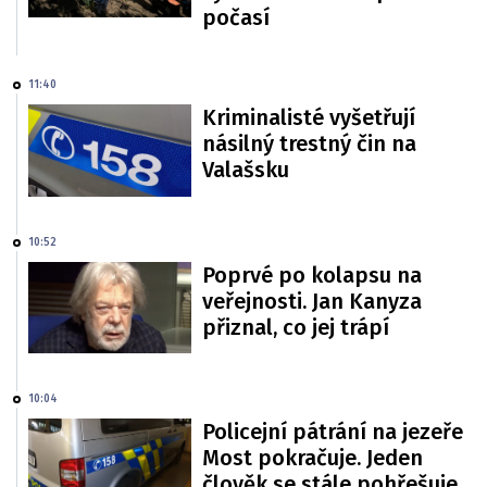
počasí
11:40
Kriminalisté vyšetřují
násilný trestný čin na
Valašsku
10:52
Poprvé po kolapsu na
veřejnosti. Jan Kanyza
přiznal, co jej trápí
10:04
Policejní pátrání na jezeře
Most pokračuje. Jeden
člověk se stále pohřešuje