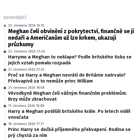
SOUVISEJÍCÍ
23. července 2026 16:15
Meghan čelí obvinění z pokrytectví, finančně se jí
nedaří a Američanům už lze krkem, ukazují
průzkumy
22. července 2026 21:46
Harrymu a Meghan to neklape? Podle britského tisku se
jejich vztah pomalu rozpadá
21. července 2026 21:25
Proč se Harry a Meghan nevrátí do Británie natrvalo?
Překvapivě za to nemůže princ William
21. července 2026 18:58
Vévodkyně Meghan čelí vážným finančním problémům.
Brzy může zkrachovat
11. července 2026 10:08
Harry a Meghan potěšili britského krále. Po letech viděl
vnoučata
10. července 2026 17:17
Princ Harry se dočká příjemného překvapení. Rodina se
prý chystá za ním