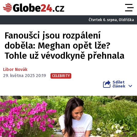
Čtvrtek 6. srpna, Oldřiška
Fanoušci jsou rozpálení
doběla: Meghan opět lže?
Tohle už vévodkyně přehnala
Libor Novák
29. května 2025 20:19
CELEBRITY
Sdílet
článek