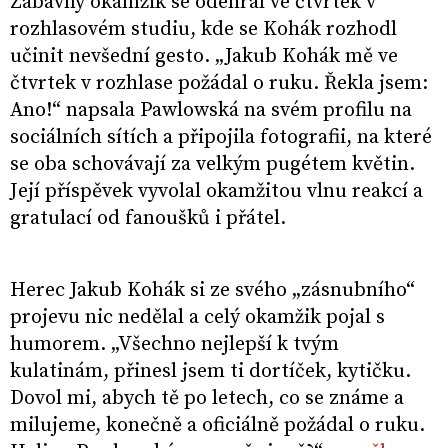
Zábavný okamžik se odehrál ve čtvrtek v
rozhlasovém studiu, kde se Kohák rozhodl
učinit nevšední gesto. „Jakub Kohák mě ve
čtvrtek v rozhlase požádal o ruku. Řekla jsem:
Ano!“ napsala Pawlowská na svém profilu na
sociálních sítích a připojila fotografii, na které
se oba schovávají za velkým pugétem květin.
Její příspěvek vyvolal okamžitou vlnu reakcí a
gratulací od fanoušků i přátel.
Herec Jakub Kohák si ze svého „zásnubního“
projevu nic nedělal a celý okamžik pojal s
humorem. „Všechno nejlepší k tvým
kulatinám, přinesl jsem ti dortíček, kytičku.
Dovol mi, abych tě po letech, co se známe a
milujeme, konečně a oficiálně požádal o ruku.