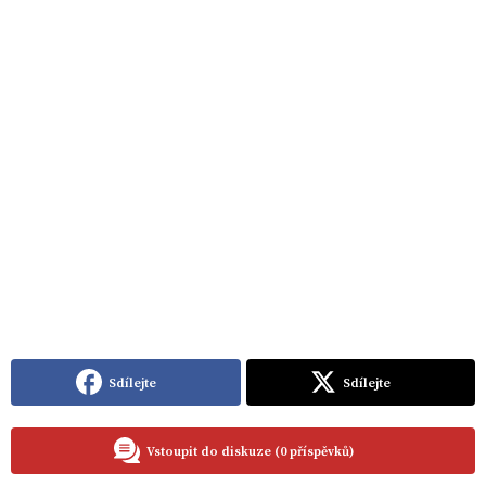
Sdílejte
Sdílejte
Vstoupit do diskuze (0 příspěvků)