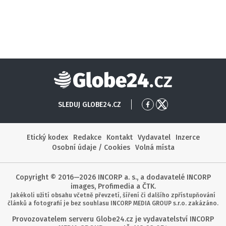
Globe24
SLEDUJ GLOBE24.CZ
Přejít
Přejít
na
na
Facebook
X
Etický kodex
Redakce
Kontakt
Vydavatel
Inzerce
Osobní údaje / Cookies
Volná místa
Copyright © 2016—2026 INCORP a. s., a dodavatelé INCORP
images, Profimedia a ČTK.
Jakékoli užití obsahu včetně převzetí, šíření či dalšího zpřístupňování
článků a fotografií je bez souhlasu INCORP MEDIA GROUP s.r.o. zakázáno.
Provozovatelem serveru Globe24.cz je vydavatelství INCORP