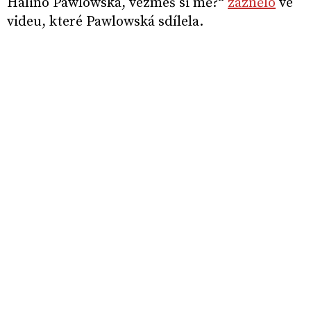
Halino Pawlowská, vezmeš si mě?“
zaznělo
ve
videu, které Pawlowská sdílela.