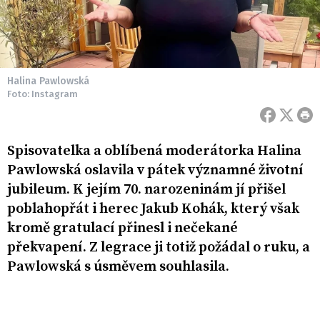
Halina Pawlowská
Foto: Instagram
Spisovatelka a oblíbená moderátorka Halina
Pawlowská oslavila v pátek významné životní
jubileum. K jejím 70. narozeninám jí přišel
poblahopřát i herec Jakub Kohák, který však
kromě gratulací přinesl i nečekané
překvapení. Z legrace ji totiž požádal o ruku, a
Pawlowská s úsměvem souhlasila.