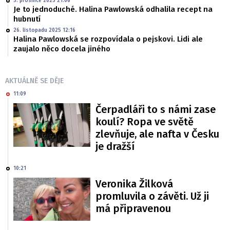
5. prosince 2025 21:06
Je to jednoduché. Halina Pawlowská odhalila recept na
hubnutí
26. listopadu 2025 12:16
Halina Pawlowská se rozpovídala o pejskovi. Lidi ale
zaujalo něco docela jiného
AKTUÁLNĚ SE DĚJE
11:09
Čerpadláři to s námi zase
koulí? Ropa ve světě
zlevňuje, ale nafta v Česku
je dražší
10:21
Veronika Žilková
promluvila o závěti. Už ji
má připravenou