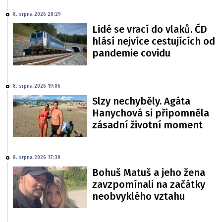
8. srpna 2026 20:29
Lidé se vrací do vlaků. ČD
hlásí nejvíce cestujících od
pandemie covidu
8. srpna 2026 19:06
Slzy nechyběly. Agáta
Hanychová si připomněla
zásadní životní moment
8. srpna 2026 17:39
Bohuš Matuš a jeho žena
zavzpomínali na začátky
neobvyklého vztahu