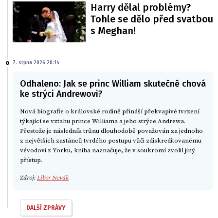
Harry dělal problémy?
Tohle se dělo před svatbou
s Meghan!
7. srpna 2026 20:14
Odhaleno: Jak se princ William skutečně chová
ke strýci Andrewovi?
Nová biografie o královské rodině přináší překvapivé tvrzení
týkající se vztahu prince Williama a jeho strýce Andrewa.
Přestože je následník trůnu dlouhodobě považován za jednoho
z největších zastánců tvrdého postupu vůči zdiskreditovanému
vévodovi z Yorku, kniha naznačuje, že v soukromí zvolil jiný
přístup.
Zdroj:
Libor Novák
DALŠÍ ZPRÁVY