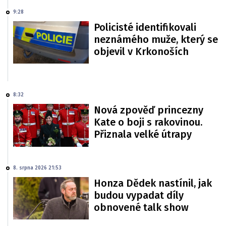
9:28
Policisté identifikovali
neznámého muže, který se
objevil v Krkonoších
8:32
Nová zpověď princezny
Kate o boji s rakovinou.
Přiznala velké útrapy
8. srpna 2026 21:53
Honza Dědek nastínil, jak
budou vypadat díly
obnovené talk show