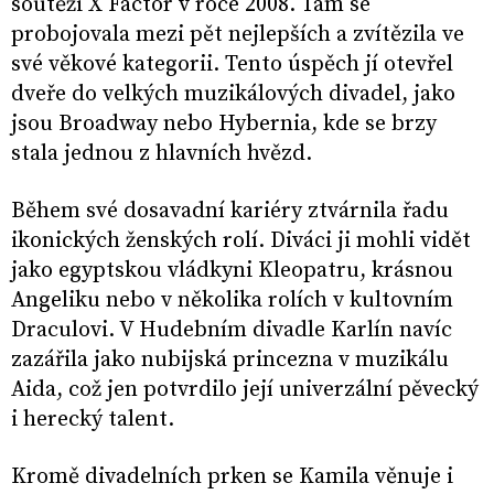
soutěži X Factor v roce 2008. Tam se
probojovala mezi pět nejlepších a zvítězila ve
své věkové kategorii. Tento úspěch jí otevřel
dveře do velkých muzikálových divadel, jako
jsou Broadway nebo Hybernia, kde se brzy
stala jednou z hlavních hvězd.
Během své dosavadní kariéry ztvárnila řadu
ikonických ženských rolí. Diváci ji mohli vidět
jako egyptskou vládkyni Kleopatru, krásnou
Angeliku nebo v několika rolích v kultovním
Draculovi. V Hudebním divadle Karlín navíc
zazářila jako nubijská princezna v muzikálu
Aida, což jen potvrdilo její univerzální pěvecký
i herecký talent.
Kromě divadelních prken se Kamila věnuje i