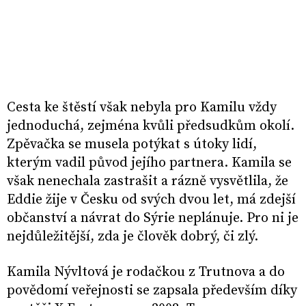
Cesta ke štěstí však nebyla pro Kamilu vždy
jednoduchá, zejména kvůli předsudkům okolí.
Zpěvačka se musela potýkat s útoky lidí,
kterým vadil původ jejího partnera. Kamila se
však nenechala zastrašit a rázně vysvětlila, že
Eddie žije v Česku od svých dvou let, má zdejší
občanství a návrat do Sýrie neplánuje. Pro ni je
nejdůležitější, zda je člověk dobrý, či zlý.
Kamila Nývltová je rodačkou z Trutnova a do
povědomí veřejnosti se zapsala především díky