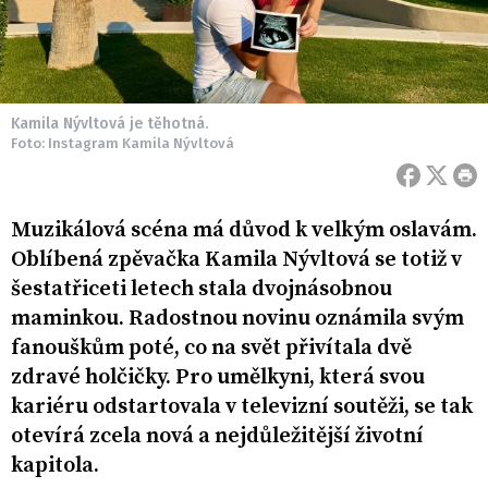
Kamila Nývltová je těhotná.
Foto: Instagram Kamila Nývltová
Muzikálová scéna má důvod k velkým oslavám.
Oblíbená zpěvačka Kamila Nývltová se totiž v
šestatřiceti letech stala dvojnásobnou
maminkou. Radostnou novinu oznámila svým
fanouškům poté, co na svět přivítala dvě
zdravé holčičky. Pro umělkyni, která svou
kariéru odstartovala v televizní soutěži, se tak
otevírá zcela nová a nejdůležitější životní
kapitola.