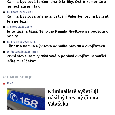
Kamila Nývltová terčem drsné kritiky. Ostré komentáře
nenechala jen tak
15. února 2026 20:51
Kamila Nývltová přiznala: Letošní Valentýn pro ni byl zatím
ten nejtěžší
4. února 2026 20:10
Je to těžší a těžší. Těhotná Kamila Nývltová se podělila o
pocity
17. prosince 2025 13:47
Těhotná Kamila Nývltová odhalila pravdu o dvojčatech
26. listopadu 2025 13:58
První slova Kamily Nývltové o pohlaví dvojčat. Fanoušci
ještě musí čekat
AKTUÁLNĚ SE DĚJE
11:40
Kriminalisté vyšetřují
násilný trestný čin na
Valašsku