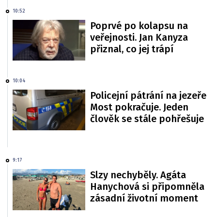
10:52
Poprvé po kolapsu na
veřejnosti. Jan Kanyza
přiznal, co jej trápí
10:04
Policejní pátrání na jezeře
Most pokračuje. Jeden
člověk se stále pohřešuje
9:17
Slzy nechyběly. Agáta
Hanychová si připomněla
zásadní životní moment