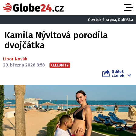
Čtvrtek 6. srpna, Oldřiška
Kamila Nývltová porodila
dvojčátka
Libor Novák
29. března 2026 8:58
CELEBRITY
Sdílet
článek