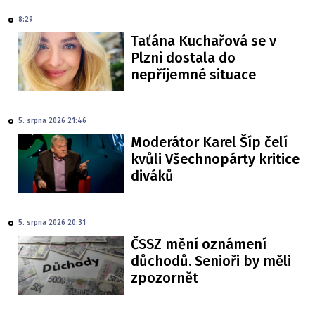
8:29
Taťána Kuchařová se v
Plzni dostala do
nepříjemné situace
5. srpna 2026 21:46
Moderátor Karel Šíp čelí
kvůli Všechnopárty kritice
diváků
5. srpna 2026 20:31
ČSSZ mění oznámení
důchodů. Senioři by měli
zpozornět