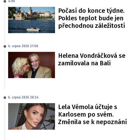
4:00
Počasí do konce týdne.
Pokles teplot bude jen
přechodnou záležitostí
6. srpna 2026 21:58
Helena Vondráčková se
zamilovala na Bali
6. srpna 2026 20:24
Lela Vémola účtuje s
Karlosem po svém.
Změnila se k nepoznání