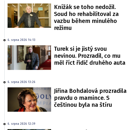
Knížák se toho nedožil.
Soud ho rehabilitoval za
vazbu během minulého
režimu
6. srpna 2026 14:13
Turek si je jistý svou
nevinou. Prozradil, co mu
měl říct řidič druhého auta
6. srpna 2026 13:26
Jiřina Bohdalová prozradila
pravdu o mamince. S
češtinou byla na štíru
6. srpna 2026 12:39