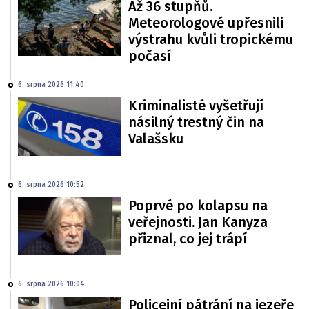
Až 36 stupňů.
Meteorologové upřesnili
výstrahu kvůli tropickému
počasí
6. srpna 2026 11:40
Kriminalisté vyšetřují
násilný trestný čin na
Valašsku
6. srpna 2026 10:52
Poprvé po kolapsu na
veřejnosti. Jan Kanyza
přiznal, co jej trápí
6. srpna 2026 10:04
Policejní pátrání na jezeře