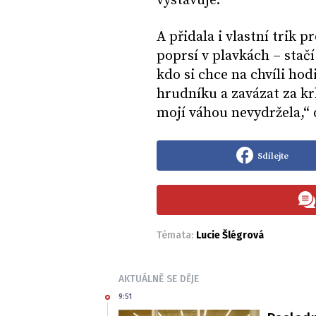
vystavuje.
A přidala i vlastní trik p
poprsí v plavkách – stač
kdo si chce na chvíli hod
hrudníku a zavázat za krk
mojí váhou nevydržela,
Sdílejte
Témata:
Lucie Šlégrová
AKTUÁLNĚ SE DĚJE
9:51