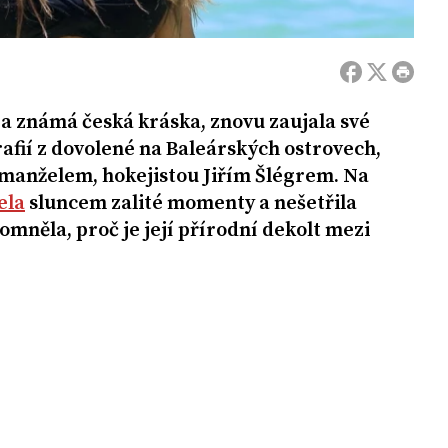
 a známá česká kráska, znovu zaujala své
rafií z dovolené na Baleárských ostrovech,
m manželem, hokejistou Jiřím Šlégrem. Na
ela
sluncem zalité momenty a nešetřila
mněla, proč je její přírodní dekolt mezi