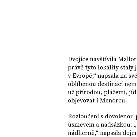
Dvojice navštívila Mallo
právě tyto lokality staly 
v Evropě,“ napsala na sv
oblíbenou destinaci neměl
už přírodou, plážemi, j
objevovat i Menorcu.
Rozloučení s dovolenou po
úsměvem a nadsázkou. „L
nádherně,“ napsala doje