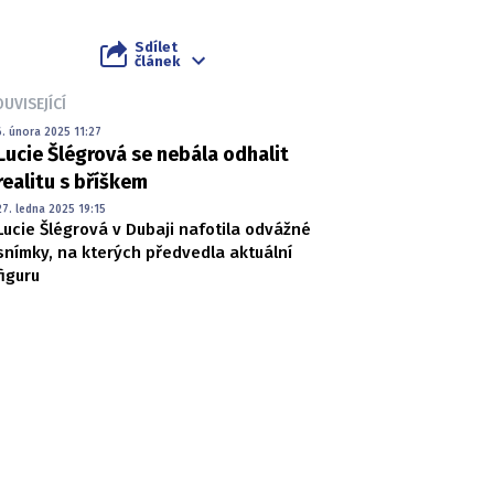
Sdílet
článek
UVISEJÍCÍ
6. února 2025 11:27
Lucie Šlégrová se nebála odhalit
realitu s bříškem
27. ledna 2025 19:15
Lucie Šlégrová v Dubaji nafotila odvážné
snímky, na kterých předvedla aktuální
figuru