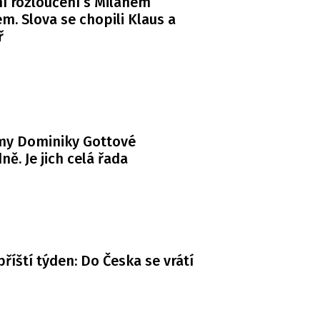
í rozloučení s Milanem
m. Slova se chopili Klaus a
ř
my Dominiky Gottové
ně. Je jich celá řada
příští týden: Do Česka se vrátí