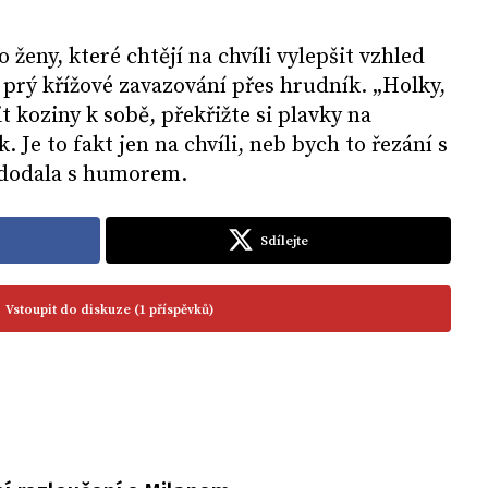
ro ženy, které chtějí na chvíli vylepšit vzhled
í prý křížové zavazování přes hrudník. „Holky,
it koziny k sobě, překřižte si plavky na
. Je to fakt jen na chvíli, neb bych to řezání s
“ dodala s humorem.
Sdílejte
Vstoupit do diskuze (1 příspěvků)