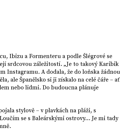
rcu, Ibizu a Formenteru a podle Šlégrové se
její srdcovou záležitostí. „Je to takový Karibik
ém Instagramu. A dodala, že do loňska žádnou
a, ale Španělsko si ji získalo na celé čáře – ať
ídlem nebo lidmi. Do budoucna plánuje
jala stylově – v plavkách na pláži, s
oučím se s Baleárskými ostrovy... Je mi tady
mně.