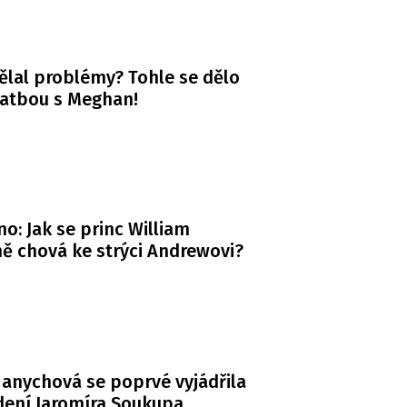
ělal problémy? Tohle se dělo
vatbou s Meghan!
o: Jak se princ William
ě chová ke strýci Andrewovi?
anychová se poprvé vyjádřila
dení Jaromíra Soukupa