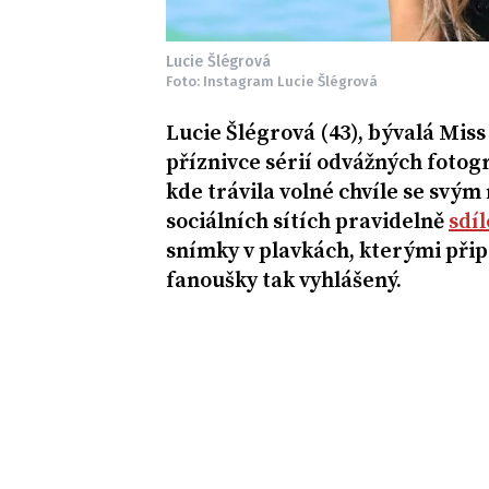
Lucie Šlégrová
Foto: Instagram Lucie Šlégrová
Lucie Šlégrová (43), bývalá Miss
příznivce sérií odvážných fotog
kde trávila volné chvíle se svý
sociálních sítích pravidelně
sdíl
snímky v plavkách, kterými připo
fanoušky tak vyhlášený.