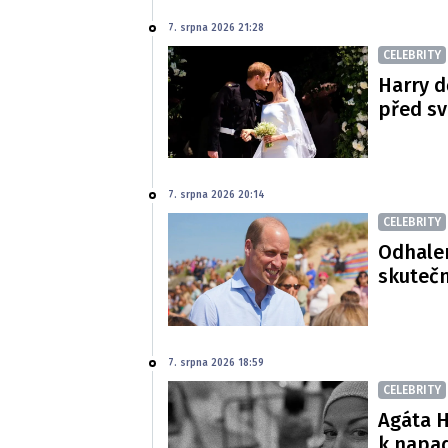
7. srpna 2026 21:28
CELEBRITY
Harry d
před s
7. srpna 2026 20:14
CELEBRITY
Odhalen
skutečn
7. srpna 2026 18:59
CELEBRITY
Agáta H
k napa