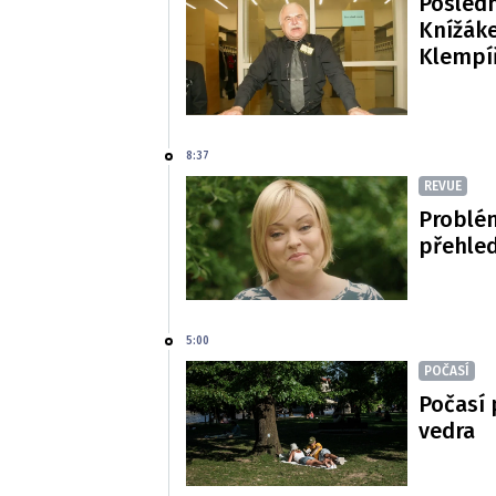
Posledn
Knížáke
Klempí
8:37
REVUE
Problé
přehled
5:00
POČASÍ
Počasí 
vedra