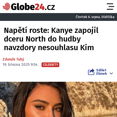
Čtvrtek 6. srpna, Oldřiška
Napětí roste: Kanye zapojil
dceru North do hudby
navzdory nesouhlasu Kim
Zdeněk Tuhý
19. března 2025 9:54
CELEBRITY
Sdílet
článek