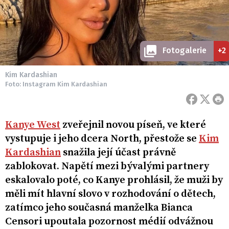
Fotogalerie
+2
Kim Kardashian
Foto: Instagram Kim Kardashian
Kanye West
zveřejnil novou píseň, ve které
vystupuje i jeho dcera North, přestože se
Kim
Kardashian
snažila její účast právně
zablokovat. Napětí mezi bývalými partnery
eskalovalo poté, co Kanye prohlásil, že muži by
měli mít hlavní slovo v rozhodování o dětech,
zatímco jeho současná manželka Bianca
Censori upoutala pozornost médií odvážnou