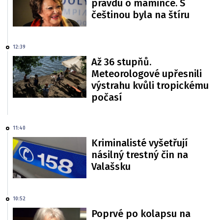
pravdu o mamince. S
češtinou byla na štíru
12:39
Až 36 stupňů.
Meteorologové upřesnili
výstrahu kvůli tropickému
počasí
11:40
Kriminalisté vyšetřují
násilný trestný čin na
Valašsku
10:52
Poprvé po kolapsu na