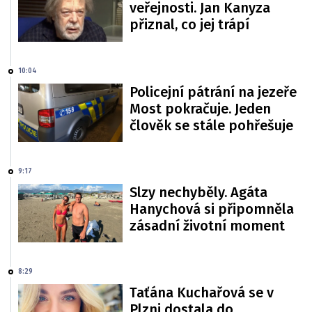
veřejnosti. Jan Kanyza
přiznal, co jej trápí
10:04
Policejní pátrání na jezeře
Most pokračuje. Jeden
člověk se stále pohřešuje
9:17
Slzy nechyběly. Agáta
Hanychová si připomněla
zásadní životní moment
8:29
Taťána Kuchařová se v
Plzni dostala do