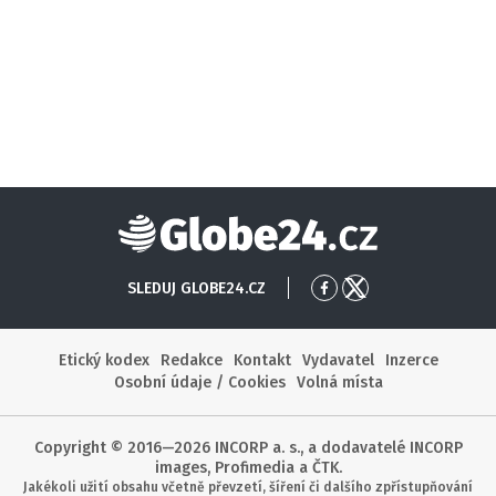
Globe24
SLEDUJ GLOBE24.CZ
Přejít
Přejít
na
na
Facebook
X
Etický kodex
Redakce
Kontakt
Vydavatel
Inzerce
Osobní údaje / Cookies
Volná místa
Copyright © 2016—2026 INCORP a. s., a dodavatelé INCORP
images, Profimedia a ČTK.
Jakékoli užití obsahu včetně převzetí, šíření či dalšího zpřístupňování