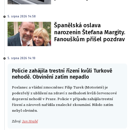
5. srpna 2026 14:58
Španělská oslava
narozenin Štefana Margity.
Fanouškům přišel pozdrav
5. srpna 2026 14:10
Policie zahájila trestní řízení kvůli Turkově
nehodě. Obvinění zatím nepadlo
Poslanec a vládní zmocněnec Filip Turek (Motoristé) je
podezřelý z ublížení na zdraví z nedbalosti kvůli červencové
dopravní nehodě v Praze. Policie v případu zahájila trestní
řízení a zároveň nařídila znalecké zkoumání. Nikdo zatím
nebyl obviněn.
Zdroj:
Jan Hrabě