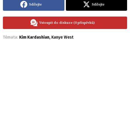
Sdílejte
Sdílejte
Vstoupit do diskuze (0 příspěvků)
Témata:
Kim Kardashian
,
Kanye West