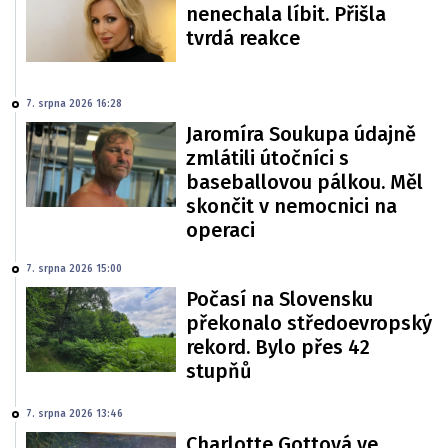
nenechala líbit. Přišla
tvrdá reakce
7. srpna 2026 16:28
Jaromíra Soukupa údajně
zmlátili útočníci s
baseballovou pálkou. Měl
skončit v nemocnici na
operaci
7. srpna 2026 15:00
Počasí na Slovensku
překonalo středoevropský
rekord. Bylo přes 42
stupňů
7. srpna 2026 13:46
Charlotte Gottová ve