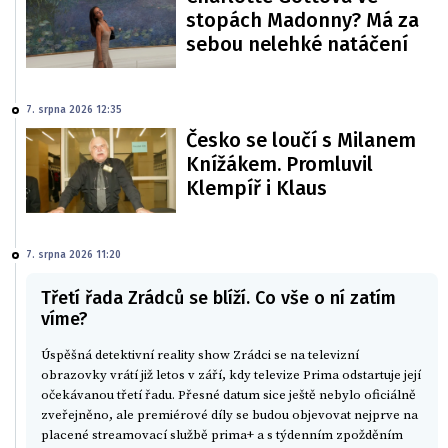
stopách Madonny? Má za
sebou nelehké natáčení
7. srpna 2026 12:35
Česko se loučí s Milanem
Knížákem. Promluvil
Klempíř i Klaus
7. srpna 2026 11:20
Třetí řada Zrádců se blíží. Co vše o ní zatím
víme?
Úspěšná detektivní reality show Zrádci se na televizní
obrazovky vrátí již letos v září, kdy televize Prima odstartuje její
očekávanou třetí řadu. Přesné datum sice ještě nebylo oficiálně
zveřejněno, ale premiérové díly se budou objevovat nejprve na
placené streamovací službě prima+ a s týdenním zpožděním