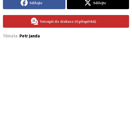
Sdílejte
Sdílejte
Vstoupit do diskuze (0 příspěvků)
Témata:
Petr Janda