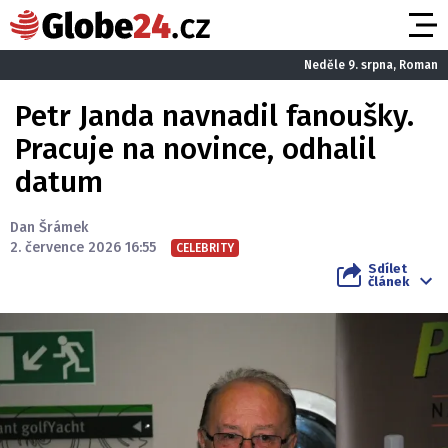
Neděle 9. srpna, Roman
Petr Janda navnadil fanoušky.
Pracuje na novince, odhalil
datum
Dan Šrámek
2. července 2026 16:55
CELEBRITY
Sdílet
článek