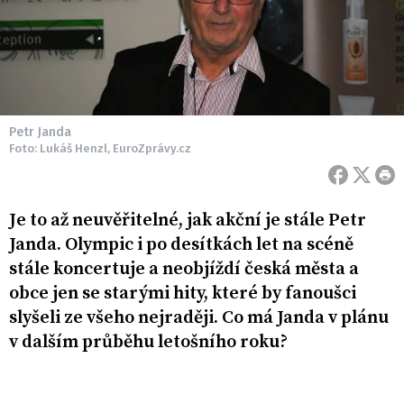
Petr Janda
Foto: Lukáš Henzl, EuroZprávy.cz
Je to až neuvěřitelné, jak akční je stále Petr
Janda. Olympic i po desítkách let na scéně
stále koncertuje a neobjíždí česká města a
obce jen se starými hity, které by fanoušci
slyšeli ze všeho nejraději. Co má Janda v plánu
v dalším průběhu letošního roku?