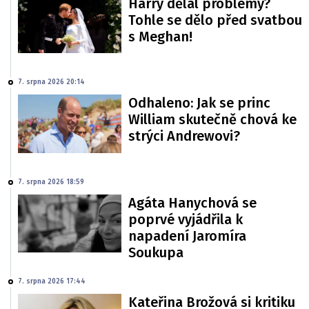
Harry dělal problémy?
Tohle se dělo před svatbou
s Meghan!
7. srpna 2026 20:14
Odhaleno: Jak se princ
William skutečně chová ke
strýci Andrewovi?
7. srpna 2026 18:59
Agáta Hanychová se
poprvé vyjádřila k
napadení Jaromíra
Soukupa
7. srpna 2026 17:44
Kateřina Brožová si kritiku