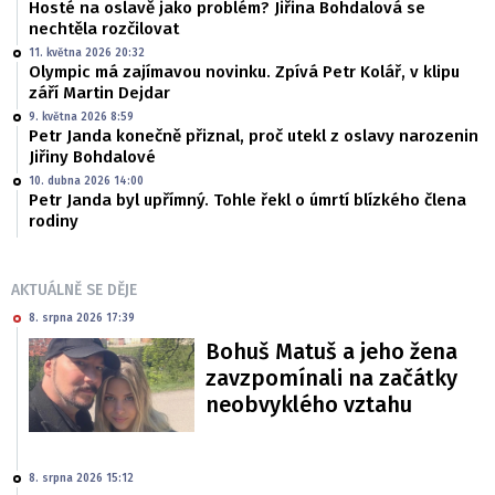
Hosté na oslavě jako problém? Jiřina Bohdalová se
nechtěla rozčilovat
11. května 2026 20:32
Olympic má zajímavou novinku. Zpívá Petr Kolář, v klipu
září Martin Dejdar
9. května 2026 8:59
Petr Janda konečně přiznal, proč utekl z oslavy narozenin
Jiřiny Bohdalové
10. dubna 2026 14:00
Petr Janda byl upřímný. Tohle řekl o úmrtí blízkého člena
rodiny
AKTUÁLNĚ SE DĚJE
8. srpna 2026 17:39
Bohuš Matuš a jeho žena
zavzpomínali na začátky
neobvyklého vztahu
8. srpna 2026 15:12