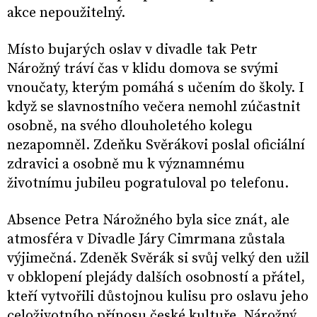
akce nepoužitelný.
Místo bujarých oslav v divadle tak Petr
Nárožný tráví čas v klidu domova se svými
vnoučaty, kterým pomáhá s učením do školy. I
když se slavnostního večera nemohl zúčastnit
osobně, na svého dlouholetého kolegu
nezapomněl. Zdeňku Svěrákovi poslal oficiální
zdravici a osobně mu k významnému
životnímu jubileu pogratuloval po telefonu.
Absence Petra Nárožného byla sice znát, ale
atmosféra v Divadle Járy Cimrmana zůstala
výjimečná. Zdeněk Svěrák si svůj velký den užil
v obklopení plejády dalších osobností a přátel,
kteří vytvořili důstojnou kulisu pro oslavu jeho
celoživotního přínosu české kultuře. Nárožný