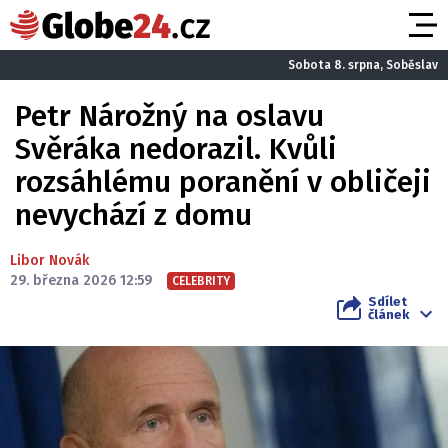
Sobota 8. srpna, Soběslav
Petr Nárožný na oslavu
Svěráka nedorazil. Kvůli
rozsáhlému poranění v obličeji
nevychází z domu
Libor Novák
29. března 2026 12:59
CELEBRITY
Sdílet
článek