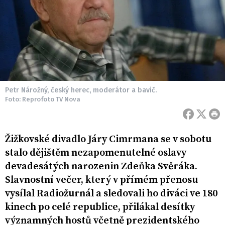
Petr Nárožný, český herec, moderátor a bavič.
Foto: Reprofoto TV Nova
Žižkovské divadlo Járy Cimrmana se v sobotu
stalo dějištěm nezapomenutelné oslavy
devadesátých narozenin Zdeňka Svěráka.
Slavnostní večer, který v přímém přenosu
vysílal Radiožurnál a sledovali ho diváci ve 180
kinech po celé republice, přilákal desítky
významných hostů včetně prezidentského