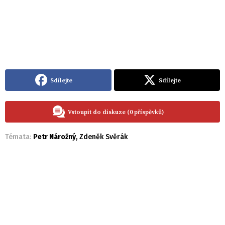
Sdílejte
Sdílejte
Vstoupit do diskuze (0 příspěvků)
Témata:
Petr Nárožný
,
Zdeněk Svěrák