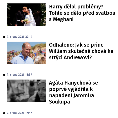
Harry dělal problémy?
Tohle se dělo před svatbou
s Meghan!
7. srpna 2026 20:14
Odhaleno: Jak se princ
William skutečně chová ke
strýci Andrewovi?
7. srpna 2026 18:59
Agáta Hanychová se
poprvé vyjádřila k
napadení Jaromíra
Soukupa
7. srpna 2026 17:44