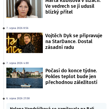
Marta Kubišová v slzách.
Ve vedrech se jí udusil
blízký přítel
7. srpna 2026 8:56
Vojtěch Dyk se připravuje
na StarDance. Dostal
zásadní radu
7. srpna 2026 4:00
Počasí do konce týdne.
Pokles teplot bude jen
přechodnou záležitostí
6. srpna 2026 21:58
Helena Vondráčková se zamilovala na Bali