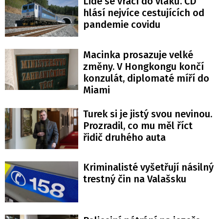
Lidé se vrací do vlaků. ČD
hlásí nejvíce cestujících od
pandemie covidu
Macinka prosazuje velké
změny. V Hongkongu končí
konzulát, diplomaté míří do
Miami
Turek si je jistý svou nevinou.
Prozradil, co mu měl říct
řidič druhého auta
Kriminalisté vyšetřují násilný
trestný čin na Valašsku