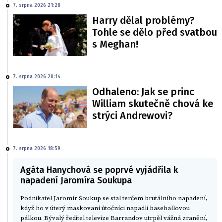
7. srpna 2026 21:28
Harry dělal problémy?
Tohle se dělo před svatbou
s Meghan!
7. srpna 2026 20:14
Odhaleno: Jak se princ
William skutečně chová ke
strýci Andrewovi?
7. srpna 2026 18:59
Agáta Hanychová se poprvé vyjádřila k
napadení Jaromíra Soukupa
Podnikatel Jaromír Soukup se stal terčem brutálního napadení,
když ho v úterý maskovaní útočníci napadli baseballovou
pálkou. Bývalý ředitel televize Barrandov utrpěl vážná zranění,