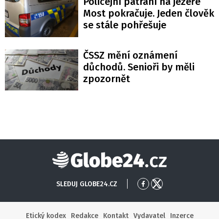
Policejní pátrání na jezeře
Most pokračuje. Jeden člověk
se stále pohřešuje
ČSSZ mění oznámení
důchodů. Senioři by měli
zpozornět
Globe24
SLEDUJ GLOBE24.CZ
Přejít
Přejít
na
na
Facebook
X
Etický kodex
Redakce
Kontakt
Vydavatel
Inzerce