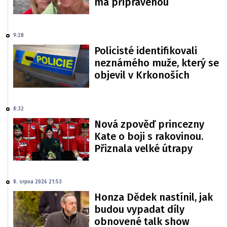
má připravenou
9:28
Policisté identifikovali
neznámého muže, který se
objevil v Krkonoších
8:32
Nová zpověď princezny
Kate o boji s rakovinou.
Přiznala velké útrapy
8. srpna 2026 21:53
Honza Dědek nastínil, jak
budou vypadat díly
obnovené talk show