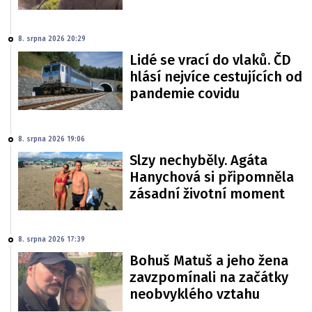
8. srpna 2026 20:29
Lidé se vrací do vlaků. ČD
hlásí nejvíce cestujících od
pandemie covidu
8. srpna 2026 19:06
Slzy nechyběly. Agáta
Hanychová si připomněla
zásadní životní moment
8. srpna 2026 17:39
Bohuš Matuš a jeho žena
zavzpomínali na začátky
neobvyklého vztahu