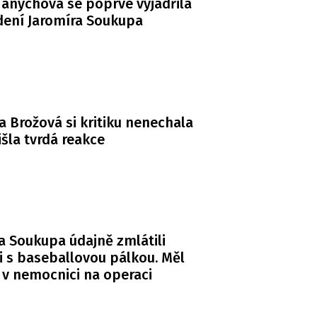
anychová se poprvé vyjádřila
dení Jaromíra Soukupa
a Brožová si kritiku nenechala
řišla tvrdá reakce
a Soukupa údajně zmlátili
i s baseballovou pálkou. Měl
 v nemocnici na operaci