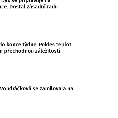
 Dyk se připravuje na
ce. Dostal zásadní radu
do konce týdne. Pokles teplot
n přechodnou záležitostí
Vondráčková se zamilovala na