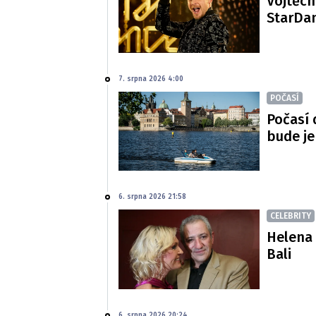
Vojtěch
StarDan
7. srpna 2026 4:00
POČASÍ
Počasí 
bude je
6. srpna 2026 21:58
CELEBRITY
Helena 
Bali
6. srpna 2026 20:24