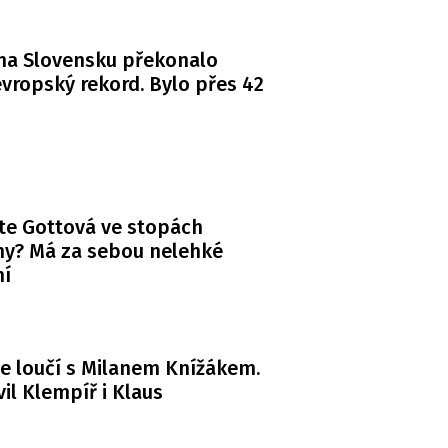
na Slovensku překonalo
vropský rekord. Bylo přes 42
te Gottová ve stopách
y? Má za sebou nelehké
ní
e loučí s Milanem Knížákem.
il Klempíř i Klaus