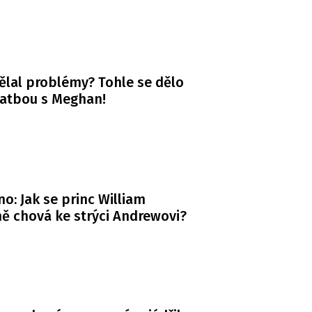
ělal problémy? Tohle se dělo
vatbou s Meghan!
o: Jak se princ William
ě chová ke strýci Andrewovi?