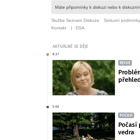
AKTUÁLNĚ SE DĚJE
8:37
REVUE
Problé
přehled
5:00
POČASÍ
Počasí 
vedra