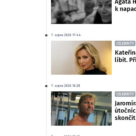
Agáta H
k napa
7. srpna 2026 17:44
CELEBRITY
Kateřin
líbit. P
7. srpna 2026 16:28
CELEBRITY
Jaromír
útočníc
skončit