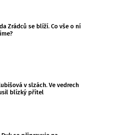
da Zrádců se blíží. Co vše o ní
víme?
ubišová v slzách. Ve vedrech
usil blízký přítel