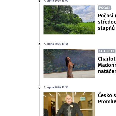
7. srpna 2026 15:00
POČASÍ
Počasí 
středoe
stupňů
7. srpna 2026 13:46
CELEBRITY
Charlot
Madonn
natáče
7. srpna 2026 12:35
Česko s
Promluv