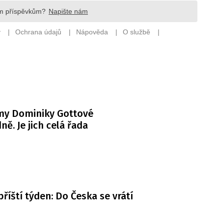
my Dominiky Gottové
ně. Je jich celá řada
příští týden: Do Česka se vrátí