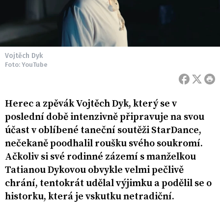
Vojtěch Dyk
Foto: YouTube
Herec a zpěvák Vojtěch Dyk, který se v
poslední době intenzivně připravuje na svou
účast v oblíbené taneční soutěži StarDance,
nečekaně poodhalil roušku svého soukromí.
Ačkoliv si své rodinné zázemí s manželkou
Tatianou Dykovou obvykle velmi pečlivě
chrání, tentokrát udělal výjimku a podělil se o
historku, která je vskutku netradiční.