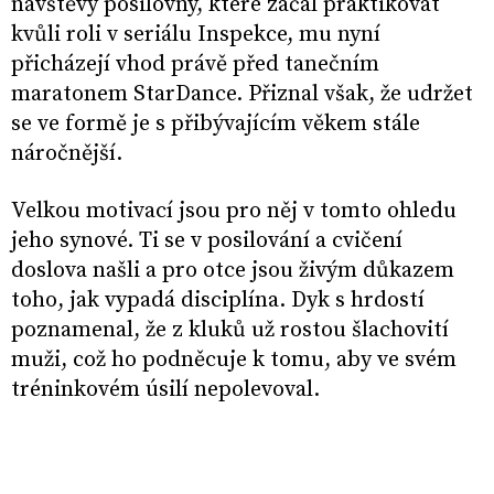
návštěvy posilovny, které začal praktikovat
kvůli roli v seriálu Inspekce, mu nyní
přicházejí vhod právě před tanečním
maratonem StarDance. Přiznal však, že udržet
se ve formě je s přibývajícím věkem stále
náročnější.
Velkou motivací jsou pro něj v tomto ohledu
jeho synové. Ti se v posilování a cvičení
doslova našli a pro otce jsou živým důkazem
toho, jak vypadá disciplína. Dyk s hrdostí
poznamenal, že z kluků už rostou šlachovití
muži, což ho podněcuje k tomu, aby ve svém
tréninkovém úsilí nepolevoval.