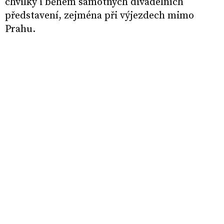
chvilky i během samotných divadelních
představení, zejména při výjezdech mimo
Prahu.