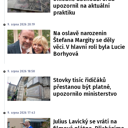
upozornil na aktuální
praktiku
9. srpna 2026 20:19
Na oslavě narozenin
Štefana Margity se děly
věci. V hlavní roli byla Lucie
Borhyová
9. srpna 2026 18:58
Stovky tisíc řidičáků
přestanou být platné,
upozornilo ministerstvo
9. srpna 2026 17:43
Julius Lavický se vrátí na