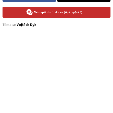
Vstoupit do diskuze (0 příspěvků)
Témata:
Vojtěch Dyk