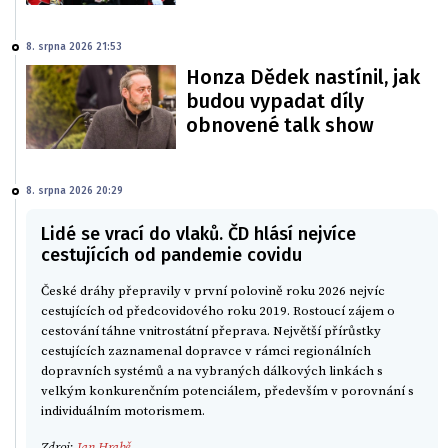
8. srpna 2026 21:53
Honza Dědek nastínil, jak
budou vypadat díly
obnovené talk show
8. srpna 2026 20:29
Lidé se vrací do vlaků. ČD hlásí nejvíce
cestujících od pandemie covidu
České dráhy přepravily v první polovině roku 2026 nejvíc
cestujících od předcovidového roku 2019. Rostoucí zájem o
cestování táhne vnitrostátní přeprava. Největší přírůstky
cestujících zaznamenal dopravce v rámci regionálních
dopravních systémů a na vybraných dálkových linkách s
velkým konkurenčním potenciálem, především v porovnání s
individuálním motorismem.
Zdroj:
Jan Hrabě