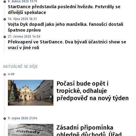
8. dubna 2026 13:11
StarDance představila poslední hvězdu. Potvrdily se
dřívější spekulace
14. října 2025 16:31
Vojta Dyk dopadl jako jeho manželka. Fanoušci dostali
špatnou zprávu
27. června 2025 14:56
Překvapení ve StarDance. Dva bývalí účastníci show se
vrací v jiné roli
AKTUÁLNĚ SE DĚJE
4:00
Počasí bude opět i
tropické, odhaluje
předpověď na nový týden
9. srpna 2026 21:54
Zásadní připomínka
ohledně důchodů. Úřad