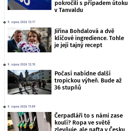
pokročili s případem útoku
v Tanvaldu
9. srpna 2026 13:17
Jiřina Bohdalová a dvě
klíčové ingredience. Tohle
je její tajný recept
9. srpna 2026 12:15
Počasí nabídne další
tropickou výheň. Bude až
36 stupňů
9. srpna 2026 11:09
Čerpadláři to s námi zase
koulí? Ropa ve světě
zlevňuje, ale nafta v Česku