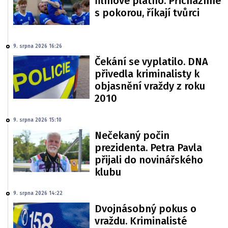
filmové plátno. Přicházíme
s pokorou, říkají tvůrci
9. srpna 2026 16:26
Čekání se vyplatilo. DNA
přivedla kriminalisty k
objasnění vraždy z roku
2010
9. srpna 2026 15:10
Nečekaný počin
prezidenta. Petra Pavla
přijali do novinářského
klubu
9. srpna 2026 14:22
Dvojnásobný pokus o
vraždu. Kriminalisté