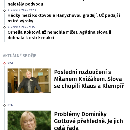
naletěly podvodu
9. června 2026 21:14
Hádky mezi Koktovou a Hanychovou gradují. Už padají i
ostré výroky
9. června 2026 9:15
Ornella Koktová už nemohla mlčet. Agátina slova ji
dohnala k ostré reakci
AKTUÁLNĚ SE DĚJE
9:51
Poslední rozloučení s
Milanem Knížákem. Slova
se chopili Klaus a Klempíř
8:37
Problémy Dominiky
Gottové přehledně. Je jich
celá řada