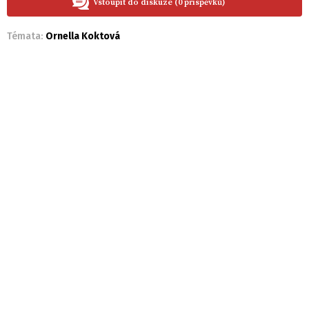
Vstoupit do diskuze (0 příspěvků)
Témata:
Ornella Koktová