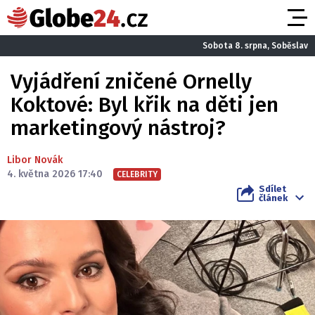
Sobota 8. srpna, Soběslav
Vyjádření zničené Ornelly
Koktové: Byl křik na děti jen
marketingový nástroj?
Libor Novák
4. května 2026 17:40
CELEBRITY
Sdílet
článek