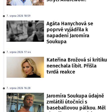
7. srpna 2026 18:59
Agáta Hanychová se
poprvé vyjádřila k
napadení Jaromíra
Soukupa
7. srpna 2026 17:44
Kateřina Brožová si kritiku
nenechala líbit. Přišla
tvrdá reakce
7. srpna 2026 16:28
Jaromíra Soukupa údajně
zmlátili útočníci s
baseballovou pálkou. Měl