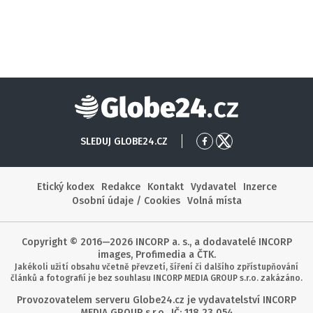
Globe24
SLEDUJ GLOBE24.CZ
Přejít
Přejít
na
na
Facebook
X
Etický kodex
Redakce
Kontakt
Vydavatel
Inzerce
Osobní údaje / Cookies
Volná místa
Copyright © 2016—2026 INCORP a. s., a dodavatelé INCORP
images, Profimedia a ČTK.
Jakékoli užití obsahu včetně převzetí, šíření či dalšího zpřístupňování
článků a fotografií je bez souhlasu INCORP MEDIA GROUP s.r.o. zakázáno.
Provozovatelem serveru Globe24.cz je vydavatelství INCORP
MEDIA GROUP s.r.o., IČ: 118 23 054