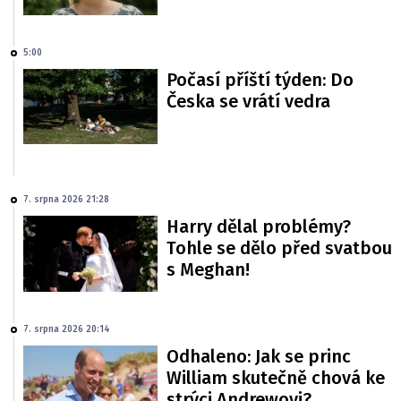
5:00
Počasí příští týden: Do
Česka se vrátí vedra
7. srpna 2026 21:28
Harry dělal problémy?
Tohle se dělo před svatbou
s Meghan!
7. srpna 2026 20:14
Odhaleno: Jak se princ
William skutečně chová ke
strýci Andrewovi?