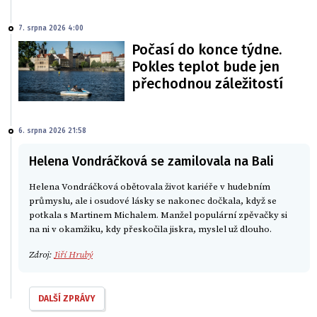
7. srpna 2026 4:00
Počasí do konce týdne.
Pokles teplot bude jen
přechodnou záležitostí
6. srpna 2026 21:58
Helena Vondráčková se zamilovala na Bali
Helena Vondráčková obětovala život kariéře v hudebním
průmyslu, ale i osudové lásky se nakonec dočkala, když se
potkala s Martinem Michalem. Manžel populární zpěvačky si
na ni v okamžiku, kdy přeskočila jiskra, myslel už dlouho.
Zdroj:
Jiří Hrubý
DALŠÍ ZPRÁVY