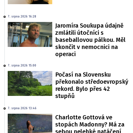
7. srpna 2026 16:28
Jaromíra Soukupa údajně
zmlátili útočníci s
baseballovou pálkou. Měl
skončit v nemocnici na
operaci
7. srpna 2026 15:00
Počasí na Slovensku
překonalo středoevropský
rekord. Bylo přes 42
stupňů
7. srpna 2026 13:46
Charlotte Gottová ve
stopách Madonny? Má za
sebou nelehké natáčení