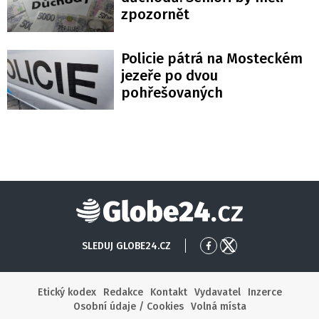
zpozornět
Policie pátrá na Mosteckém
jezeře po dvou
pohřešovaných
Globe24
SLEDUJ GLOBE24.CZ
Přejít
Přejít
na
na
Facebook
X
Etický kodex
Redakce
Kontakt
Vydavatel
Inzerce
Osobní údaje / Cookies
Volná místa