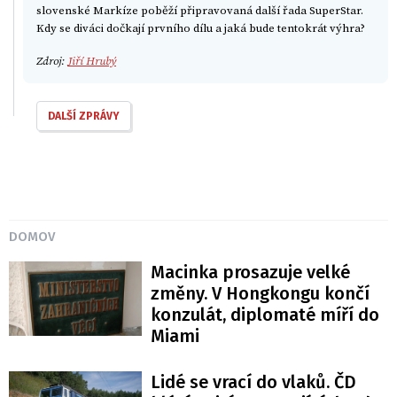
slovenské Markíze poběží připravovaná další řada SuperStar.
Kdy se diváci dočkají prvního dílu a jaká bude tentokrát výhra?
Zdroj:
Jiří Hrubý
DALŠÍ ZPRÁVY
DOMOV
Macinka prosazuje velké
změny. V Hongkongu končí
konzulát, diplomaté míří do
Miami
Lidé se vrací do vlaků. ČD