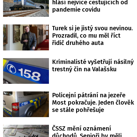
hlásí nejvíce cestujících od
pandemie covidu
Turek si je jistý svou nevinou.
Prozradil, co mu měl říct
řidič druhého auta
Kriminalisté vyšetřují násilný
trestný čin na Valašsku
Policejní pátrání na jezeře
Most pokračuje. Jeden člověk
se stále pohřešuje
ČSSZ mění oznámení
důchodů. Senioři by měli