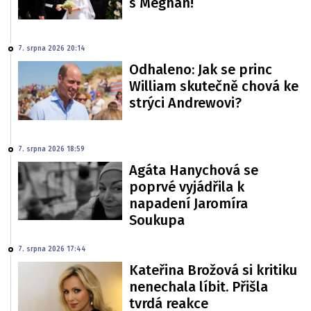
s Meghan!
7. srpna 2026 20:14
Odhaleno: Jak se princ
William skutečně chová ke
strýci Andrewovi?
7. srpna 2026 18:59
Agáta Hanychová se
poprvé vyjádřila k
napadení Jaromíra
Soukupa
7. srpna 2026 17:44
Kateřina Brožová si kritiku
nenechala líbit. Přišla
tvrdá reakce