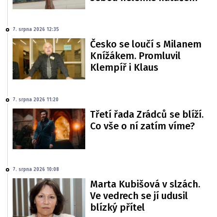
7. srpna 2026 12:35
Česko se loučí s Milanem
Knížákem. Promluvil
Klempíř i Klaus
7. srpna 2026 11:20
Třetí řada Zrádců se blíží.
Co vše o ní zatím víme?
7. srpna 2026 10:08
Marta Kubišová v slzách.
Ve vedrech se jí udusil
blízký přítel