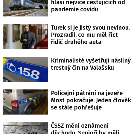
hlásí nejvíce cestujících od
pandemie covidu
Turek si je jistý svou nevinou.
Prozradil, co mu měl říct
řidič druhého auta
Kriminalisté vyšetřují násilný
trestný čin na Valašsku
Policejní pátrání na jezeře
Most pokračuje. Jeden člověk
se stále pohřešuje
ČSSZ mění oznámení
důchodů. Senioři by měli