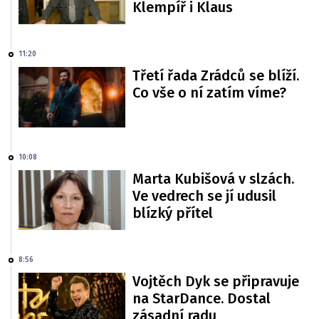
Klempíř i Klaus
11:20
Třetí řada Zrádců se blíží.
Co vše o ní zatím víme?
10:08
Marta Kubišová v slzách.
Ve vedrech se jí udusil
blízký přítel
8:56
Vojtěch Dyk se připravuje
na StarDance. Dostal
zásadní radu