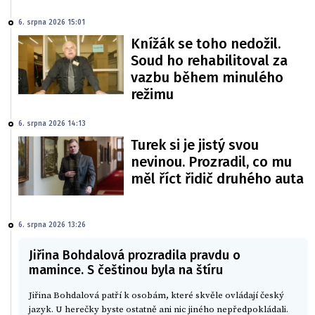
6. srpna 2026 15:01
Knížák se toho nedožil.
Soud ho rehabilitoval za
vazbu během minulého
režimu
6. srpna 2026 14:13
Turek si je jistý svou
nevinou. Prozradil, co mu
měl říct řidič druhého auta
6. srpna 2026 13:26
Jiřina Bohdalová prozradila pravdu o
mamince. S češtinou byla na štíru
Jiřina Bohdalová patří k osobám, které skvěle ovládají český
jazyk. U herečky byste ostatně ani nic jiného nepředpokládali.