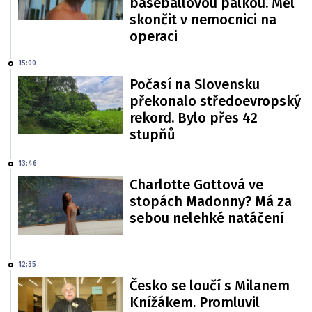
baseballovou pálkou. Měl
skončit v nemocnici na
operaci
15:00
Počasí na Slovensku
překonalo středoevropský
rekord. Bylo přes 42
stupňů
13:46
Charlotte Gottová ve
stopách Madonny? Má za
sebou nelehké natáčení
12:35
Česko se loučí s Milanem
Knížákem. Promluvil