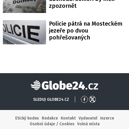
zpozornět
Policie pátrá na Mosteckém
jezeře po dvou
pohřešovaných
Globe24
SLEDUJ GLOBE24.CZ
Přejít
Přejít
na
na
Facebook
X
Etický kodex
Redakce
Kontakt
Vydavatel
Inzerce
Osobní údaje / Cookies
Volná místa