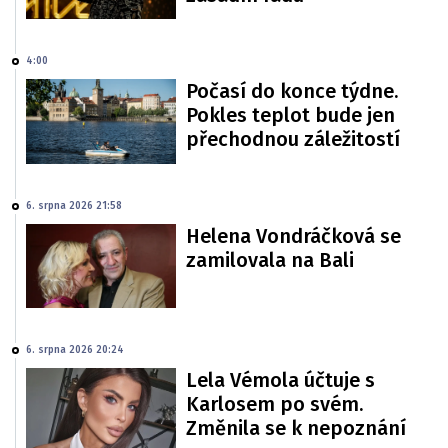
4:00
Počasí do konce týdne.
Pokles teplot bude jen
přechodnou záležitostí
6. srpna 2026 21:58
Helena Vondráčková se
zamilovala na Bali
6. srpna 2026 20:24
Lela Vémola účtuje s
Karlosem po svém.
Změnila se k nepoznání