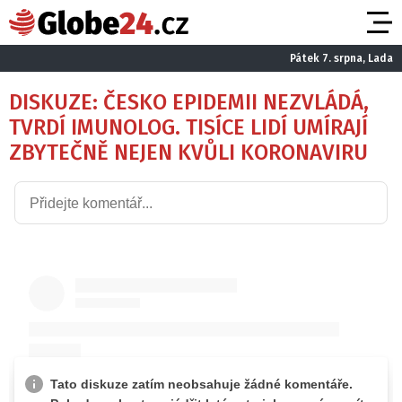
Pátek 7. srpna, Lada
DISKUZE: ČESKO EPIDEMII NEZVLÁDÁ,
TVRDÍ IMUNOLOG. TISÍCE LIDÍ UMÍRAJÍ
ZBYTEČNĚ NEJEN KVŮLI KORONAVIRU