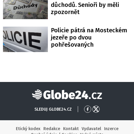
důchodů. Senioři by měli
zpozornět
Policie pátrá na Mosteckém
jezeře po dvou
pohřešovaných
Globe24
SLEDUJ GLOBE24.CZ
Přejít
Přejít
na
na
Facebook
X
Etický kodex
Redakce
Kontakt
Vydavatel
Inzerce