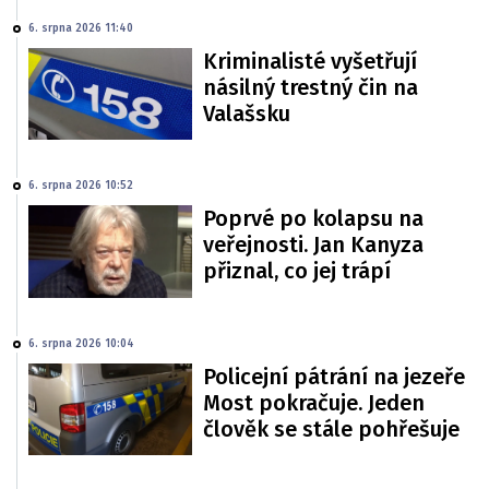
6. srpna 2026 11:40
Kriminalisté vyšetřují
násilný trestný čin na
Valašsku
6. srpna 2026 10:52
Poprvé po kolapsu na
veřejnosti. Jan Kanyza
přiznal, co jej trápí
6. srpna 2026 10:04
Policejní pátrání na jezeře
Most pokračuje. Jeden
člověk se stále pohřešuje