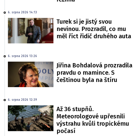
6. srpna 2026 14:13
Turek si je jistý svou
nevinou. Prozradil, co mu
měl říct řidič druhého auta
6. srpna 2026 13:26
Jiřina Bohdalová prozradila
pravdu o mamince. S
češtinou byla na štíru
6. srpna 2026 12:39
Až 36 stupňů.
Meteorologové upřesnili
výstrahu kvůli tropickému
počasí