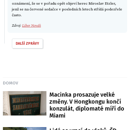
oznámení, že se v pořadu opět objeví herec Miroslav Etzler,
jenž se na červené sedačce v posledních letech střídá podezřele
často.
Zdroj:
Libor Novák
DALŠÍ ZPRÁVY
DOMOV
Macinka prosazuje velké
změny. V Hongkongu končí
konzulát, diplomaté míří do
Miami