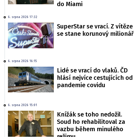
do Miami
6. srpna 2026 17:32
SuperStar se vrací. Z vítěze
se stane korunový milionář
6. srpna 2026 16:15
Lidé se vrací do vlaků. ČD
hlásí nejvíce cestujících od
pandemie covidu
6. srpna 2026 15:01
Knížák se toho nedožil.
Soud ho rehabilitoval za
vazbu během minulého
režimu