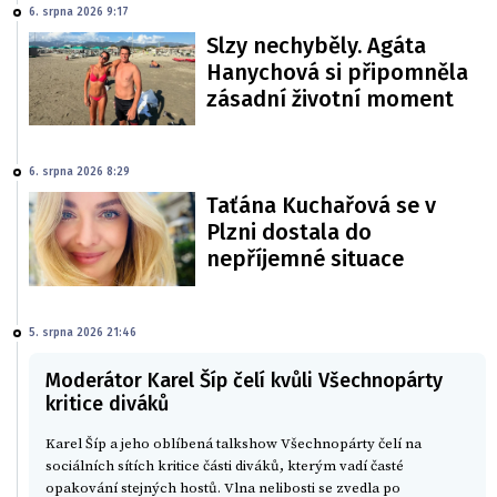
6. srpna 2026 9:17
Slzy nechyběly. Agáta
Hanychová si připomněla
zásadní životní moment
6. srpna 2026 8:29
Taťána Kuchařová se v
Plzni dostala do
nepříjemné situace
5. srpna 2026 21:46
Moderátor Karel Šíp čelí kvůli Všechnopárty
kritice diváků
Karel Šíp a jeho oblíbená talkshow Všechnopárty čelí na
sociálních sítích kritice části diváků, kterým vadí časté
opakování stejných hostů. Vlna nelibosti se zvedla po