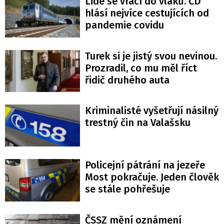
Lidé se vrací do vlaků. ČD
hlásí nejvíce cestujících od
pandemie covidu
Turek si je jistý svou nevinou.
Prozradil, co mu měl říct
řidič druhého auta
Kriminalisté vyšetřují násilný
trestný čin na Valašsku
Policejní pátrání na jezeře
Most pokračuje. Jeden člověk
se stále pohřešuje
ČSSZ mění oznámení