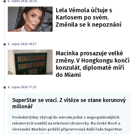
6. srpna 2026 20:24
Lela Vémola účtuje s
Karlosem po svém.
Změnila se k nepoznání
6. srpna 2026 18:57
Macinka prosazuje velké
změny. V Hongkongu končí
konzulát, diplomaté míří
do Miami
6. srpna 2026 17:32
SuperStar se vrací. Z vítěze se stane korunový
milionář
Poslední týdny zbývají do návratu jedné z nejpopulárnějších
talentových soutěží na televizní obrazovky. Na české Nově a
slovenské Markíze poběží připravovaná další řada SuperStar.