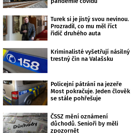
pandemie covidu
Turek si je jistý svou nevinou.
Prozradil, co mu měl říct
řidič druhého auta
Kriminalisté vyšetřují násilný
trestný čin na Valašsku
Policejní pátrání na jezeře
Most pokračuje. Jeden člověk
se stále pohřešuje
ČSSZ mění oznámení
důchodů. Senioři by měli
zpozornět