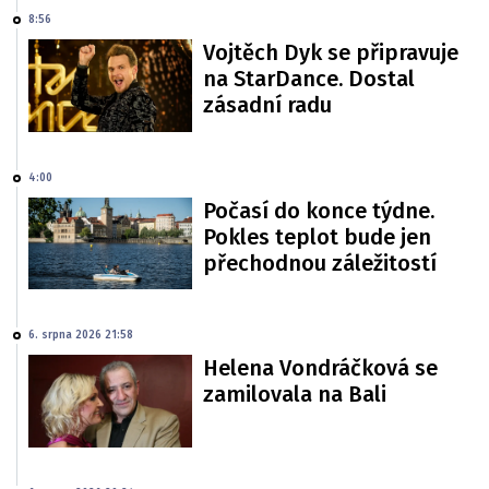
8:56
Vojtěch Dyk se připravuje
na StarDance. Dostal
zásadní radu
4:00
Počasí do konce týdne.
Pokles teplot bude jen
přechodnou záležitostí
6. srpna 2026 21:58
Helena Vondráčková se
zamilovala na Bali