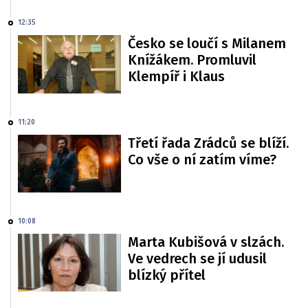
12:35
Česko se loučí s Milanem
Knížákem. Promluvil
Klempíř i Klaus
11:20
Třetí řada Zrádců se blíží.
Co vše o ní zatím víme?
10:08
Marta Kubišová v slzách.
Ve vedrech se jí udusil
blízký přítel