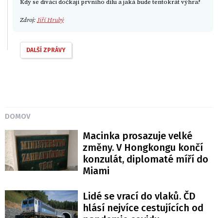
Kdy se diváci dočkají prvního dílu a jaká bude tentokrát výhra?
Zdroj:
Jiří Hrubý
DALŠÍ ZPRÁVY
DOMOV
Macinka prosazuje velké
změny. V Hongkongu končí
konzulát, diplomaté míří do
Miami
Lidé se vrací do vlaků. ČD
hlásí nejvíce cestujících od