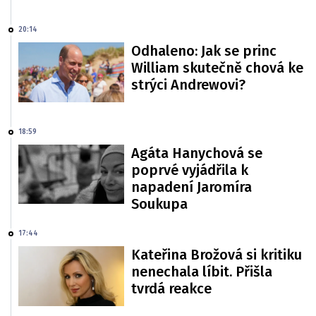
20:14
Odhaleno: Jak se princ
William skutečně chová ke
strýci Andrewovi?
18:59
Agáta Hanychová se
poprvé vyjádřila k
napadení Jaromíra
Soukupa
17:44
Kateřina Brožová si kritiku
nenechala líbit. Přišla
tvrdá reakce