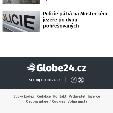
Policie pátrá na Mosteckém
jezeře po dvou
pohřešovaných
Globe24
SLEDUJ GLOBE24.CZ
Přejít
Přejít
na
na
Facebook
X
Etický kodex
Redakce
Kontakt
Vydavatel
Inzerce
Osobní údaje / Cookies
Volná místa