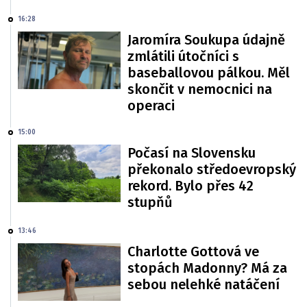
16:28
Jaromíra Soukupa údajně
zmlátili útočníci s
baseballovou pálkou. Měl
skončit v nemocnici na
operaci
15:00
Počasí na Slovensku
překonalo středoevropský
rekord. Bylo přes 42
stupňů
13:46
Charlotte Gottová ve
stopách Madonny? Má za
sebou nelehké natáčení