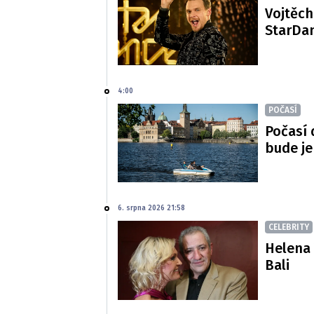
Vojtěch
StarDan
4:00
POČASÍ
Počasí 
bude je
6. srpna 2026 21:58
CELEBRITY
Helena 
Bali