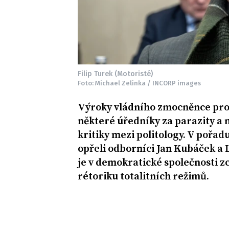
Filip Turek (Motoristé)
Foto: Michael Zelinka / INCORP images
Výroky vládního zmocněnce pro 
některé úředníky za parazity a ml
kritiky mezi politology. V pořa
opřeli odborníci Jan Kubáček a L
je v demokratické společnosti z
rétoriku totalitních režimů.