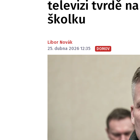
televizi tvrdě n
školku
Libor Novák
25. dubna 2026 12:35
DOMOV