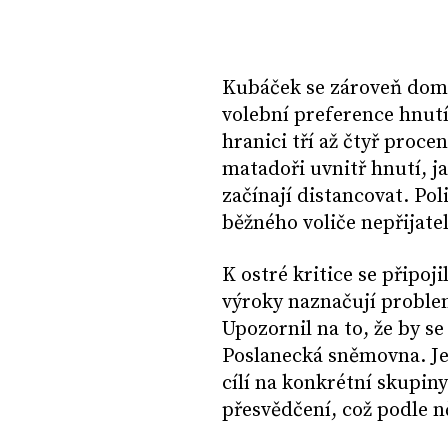
Kubáček se zároveň domn
volební preference hnut
hranici tří až čtyř procen
matadoři uvnitř hnutí, ja
začínají distancovat. Poli
běžného voliče nepřijatel
K ostré kritice se připoj
výroky naznačují problem
Upozornil na to, že by se
Poslanecká sněmovna. Je
cílí na konkrétní skupiny
přesvědčení, což podle n