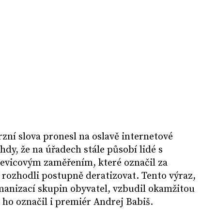
rzní slova pronesl na oslavě internetové
ehdy, že na úřadech stále působí lidé s
levicovým zaměřením, které označil za
je rozhodli postupně deratizovat. Tento výraz,
manizací skupin obyvatel, vzbudil okamžitou
ho označil i premiér Andrej Babiš.