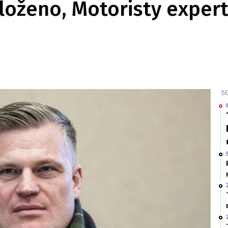
aloženo, Motoristy experti
SO