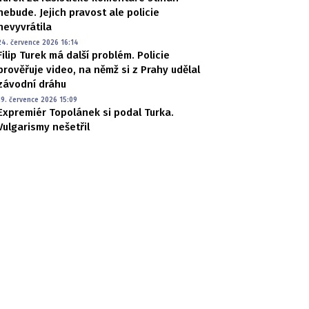
nebude. Jejich pravost ale policie
nevyvrátila
24. července 2026 16:14
Filip Turek má další problém. Policie
prověřuje video, na němž si z Prahy udělal
závodní dráhu
19. července 2026 15:09
Expremiér Topolánek si podal Turka.
Vulgarismy nešetřil