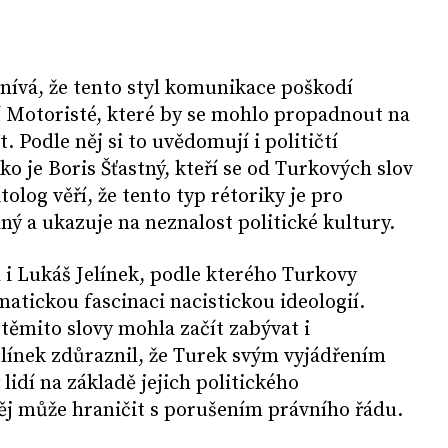
ívá, že tento styl komunikace poškodí
í Motoristé, které by se mohlo propadnout na
t. Podle něj si to uvědomují i političtí
ko je Boris Šťastný, kteří se od Turkových slov
tolog věří, že tento typ rétoriky je pro
ný a ukazuje na neznalost politické kultury.
il i Lukáš Jelínek, podle kterého Turkovy
atickou fascinaci nacistickou ideologií.
 těmito slovy mohla začít zabývat i
línek zdůraznil, že Turek svým vyjádřením
 lidí na základě jejich politického
ěj může hraničit s porušením právního řádu.