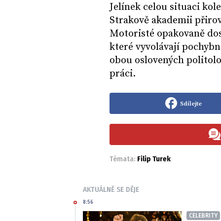
Jelínek celou situaci ko
Strakově akademii přirov
Motoristé opakovaně dos
které vyvolávají pochybn
obou oslovených politolo
práci.
Sdílejte
Témata:
Filip Turek
AKTUÁLNĚ SE DĚJE
8:56
CELEBRITY