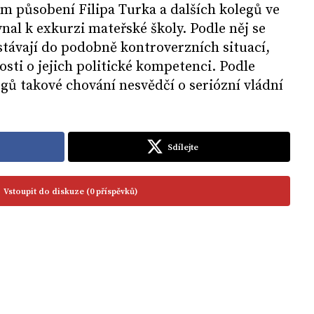
lem působení Filipa Turka a dalších kolegů ve
nal k exkurzi mateřské školy. Podle něj se
távají do podobně kontroverzních situací,
osti o jejich politické kompetenci. Podle
gů takové chování nesvědčí o seriózní vládní
Sdílejte
Vstoupit do diskuze (0 příspěvků)