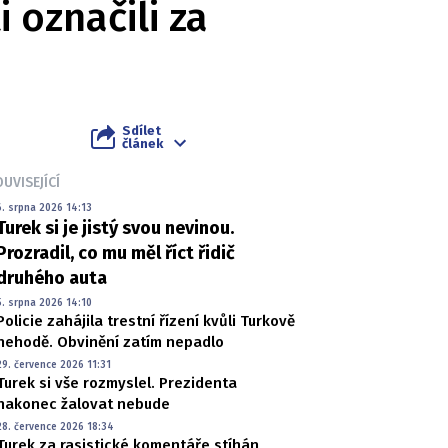
 označili za
Sdílet
článek
UVISEJÍCÍ
6. srpna 2026 14:13
Turek si je jistý svou nevinou.
Prozradil, co mu měl říct řidič
druhého auta
5. srpna 2026 14:10
Policie zahájila trestní řízení kvůli Turkově
nehodě. Obvinění zatím nepadlo
29. července 2026 11:31
Turek si vše rozmyslel. Prezidenta
nakonec žalovat nebude
28. července 2026 18:34
Turek za rasistické komentáře stíhán