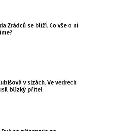
da Zrádců se blíží. Co vše o ní
víme?
ubišová v slzách. Ve vedrech
usil blízký přítel