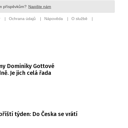
my Dominiky Gottové
ně. Je jich celá řada
příští týden: Do Česka se vrátí