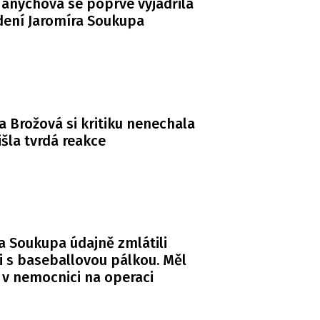
anychová se poprvé vyjádřila
dení Jaromíra Soukupa
a Brožová si kritiku nenechala
řišla tvrdá reakce
a Soukupa údajně zmlátili
i s baseballovou pálkou. Měl
 v nemocnici na operaci