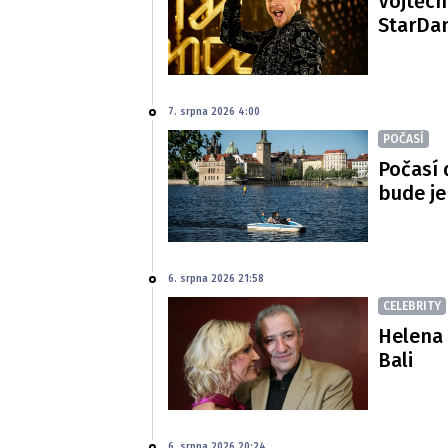
Vojtěch
StarDan
7. srpna 2026 4:00
POČASÍ
Počasí 
bude je
6. srpna 2026 21:58
CELEBRITY
Helena 
Bali
6. srpna 2026 20:24