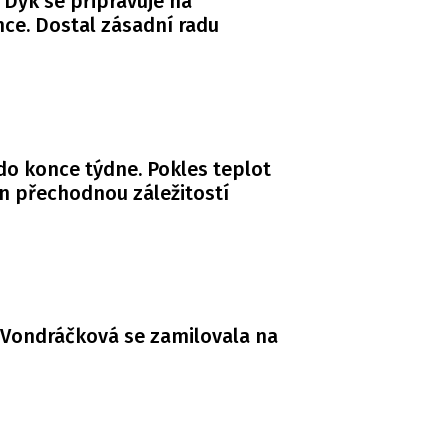
 Dyk se připravuje na
ce. Dostal zásadní radu
do konce týdne. Pokles teplot
n přechodnou záležitostí
Vondráčková se zamilovala na