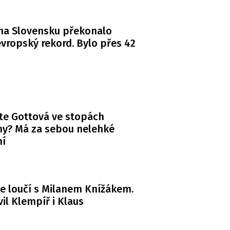
na Slovensku překonalo
vropský rekord. Bylo přes 42
te Gottová ve stopách
y? Má za sebou nelehké
ní
e loučí s Milanem Knížákem.
il Klempíř i Klaus