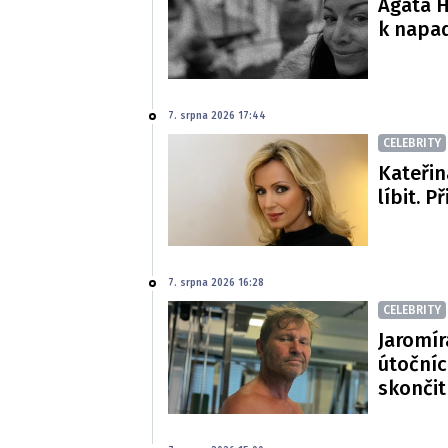
Agáta H
k napa
7. srpna 2026 17:44
CELEBRITY
Kateřin
líbit. P
7. srpna 2026 16:28
CELEBRITY
Jaromír
útočníc
skončit