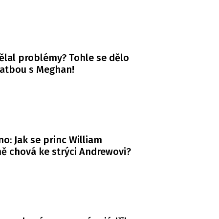
ělal problémy? Tohle se dělo
vatbou s Meghan!
o: Jak se princ William
ě chová ke strýci Andrewovi?