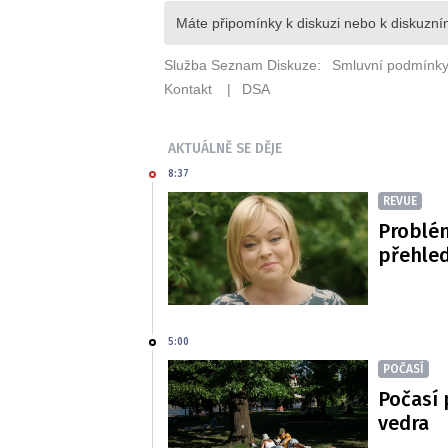
AKTUÁLNĚ SE DĚJE
8:37
REVUE
Problé
přehled
5:00
POČASÍ
Počasí 
vedra