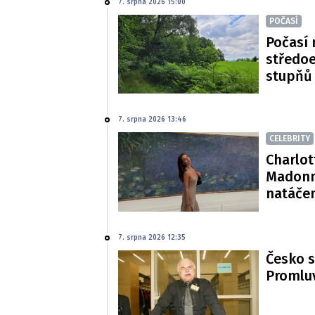
7. srpna 2026 15:00
POČASÍ
Počasí 
středoe
stupňů
7. srpna 2026 13:46
CELEBRITY
Charlot
Madonn
natáče
7. srpna 2026 12:35
Česko s
Promluv