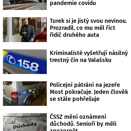
pandemie covidu
Turek si je jistý svou nevinou.
Prozradil, co mu měl říct
řidič druhého auta
Kriminalisté vyšetřují násilný
trestný čin na Valašsku
Policejní pátrání na jezeře
Most pokračuje. Jeden člověk
se stále pohřešuje
ČSSZ mění oznámení
důchodů. Senioři by měli
zpozornět