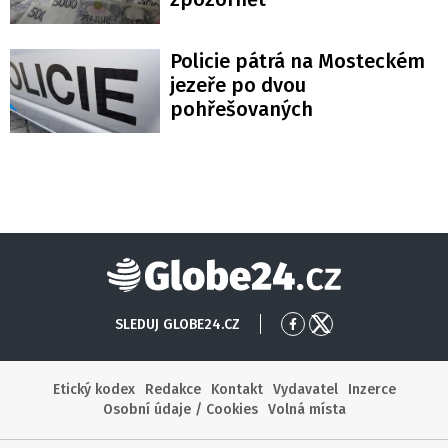
Policie pátrá na Mosteckém
jezeře po dvou
pohřešovaných
Globe24
SLEDUJ GLOBE24.CZ
Přejít
Přejít
na
na
Facebook
X
Etický kodex
Redakce
Kontakt
Vydavatel
Inzerce
Osobní údaje / Cookies
Volná místa