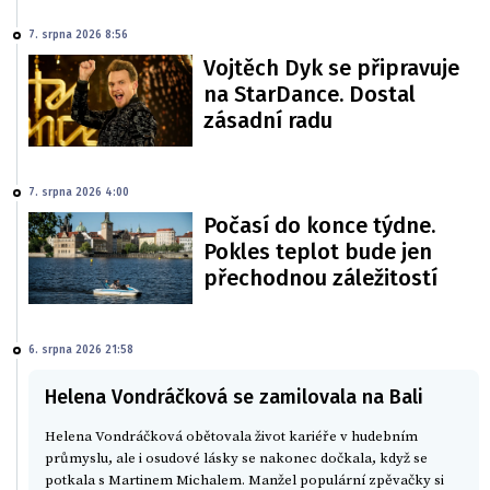
7. srpna 2026 8:56
Vojtěch Dyk se připravuje
na StarDance. Dostal
zásadní radu
7. srpna 2026 4:00
Počasí do konce týdne.
Pokles teplot bude jen
přechodnou záležitostí
6. srpna 2026 21:58
Helena Vondráčková se zamilovala na Bali
Helena Vondráčková obětovala život kariéře v hudebním
průmyslu, ale i osudové lásky se nakonec dočkala, když se
potkala s Martinem Michalem. Manžel populární zpěvačky si