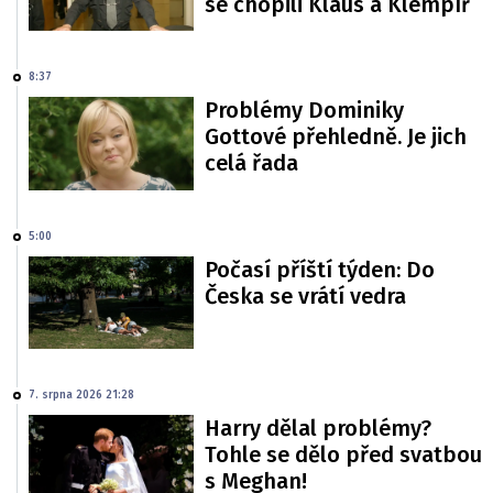
se chopili Klaus a Klempíř
8:37
Problémy Dominiky
Gottové přehledně. Je jich
celá řada
5:00
Počasí příští týden: Do
Česka se vrátí vedra
7. srpna 2026 21:28
Harry dělal problémy?
Tohle se dělo před svatbou
s Meghan!