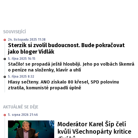
SOUVISEJÍCÍ
24. listopadu 2025 11:38
Sterzik si zvolil budoucnost. Bude pokračovat
jako bloger Vidlák
5. října 2025 16:15
Stačilo! se propadá ještě hlouběji. Jeho po volbách škemrá
o peníze na složenky, klavír a uhlí
5. října 2025 8:32
Hlasy sečteny. ANO získalo 80 křesel, SPD polovinu
ztratila, komunisté propadli úplně
AKTUÁLNĚ SE DĚJE
5. srpna 2026 21:46
Moderátor Karel Šíp čelí
kvůli Všechnopárty kritice