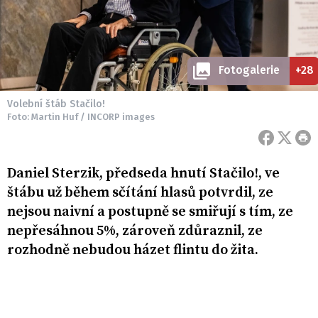
Fotogalerie
+28
Volební štáb Stačilo!
Foto: Martin Huf / INCORP images
Daniel Sterzik, předseda hnutí Stačilo!, ve
štábu už během sčítání hlasů potvrdil, ze
nejsou naivní a postupně se smiřují s tím, ze
nepřesáhnou 5%, zároveň zdůraznil, ze
rozhodně nebudou házet flintu do žita.