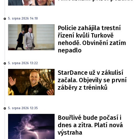
5. srpna 2026 14:10
Policie zahájila trestní
řízení kvůli Turkově
nehodě. Obvinění zatím
nepadlo
5. srpna 2026 13:22
StarDance už v zákulisí
začala. Objevily se první
záběry z tréninků
5. srpna 2026 12:35
Bouřlivé bude počasí i
dnes a zítra. Platí nová
výstraha