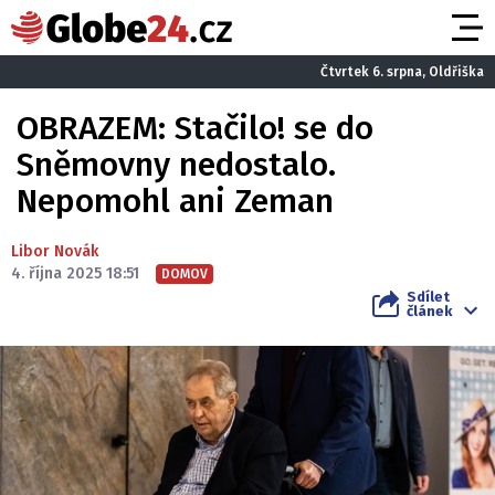
Čtvrtek 6. srpna, Oldřiška
OBRAZEM: Stačilo! se do
Sněmovny nedostalo.
Nepomohl ani Zeman
Libor Novák
4. října 2025 18:51
DOMOV
Sdílet
článek