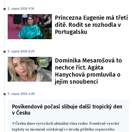
5. srpna 2026 9:16
Princezna Eugenie má třetí
dítě. Rodit se rozhodla v
Portugalsku
5. srpna 2026 8:29
Dominika Mesarošová to
nechce říct. Agáta
Hanychová promluvila o
jejím snoubenci
5. srpna 2026 4:00
Povíkendové počasí slibuje další tropický den
v Česku
V Česku dnes vyvrcholí aktuální vlna veder. Poměrně vysoké
teploty se nicméně očekávají i v úvodu příštího srpnového