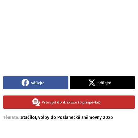
Sdílejte
Sdílejte
Vstoupit do diskuze (0 příspěvků)
Témata:
Stačilo!
,
volby do Poslanecké sněmovny 2025