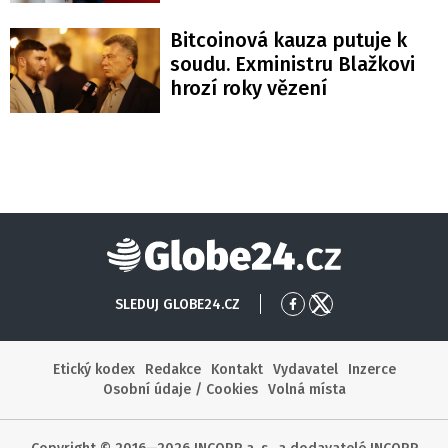
Bitcoinová kauza putuje k
soudu. Exministru Blažkovi
hrozí roky vězení
Globe24
SLEDUJ GLOBE24.CZ
Přejít
Přejít
na
na
Facebook
X
Etický kodex
Redakce
Kontakt
Vydavatel
Inzerce
Osobní údaje / Cookies
Volná místa