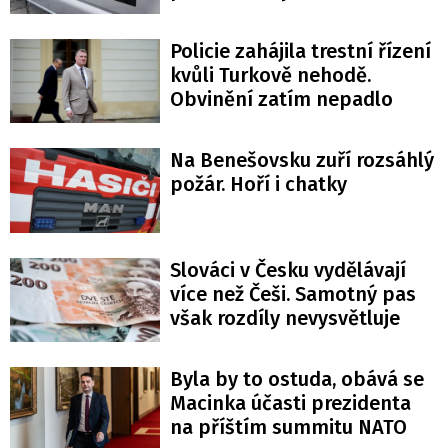
Policie zahájila trestní řízení
kvůli Turkově nehodě.
Obvinění zatím nepadlo
Na Benešovsku zuří rozsáhlý
požár. Hoří i chatky
Slováci v Česku vydělávají
více než Češi. Samotný pas
však rozdíly nevysvětluje
Byla by to ostuda, obává se
Macinka účasti prezidenta
na příštím summitu NATO