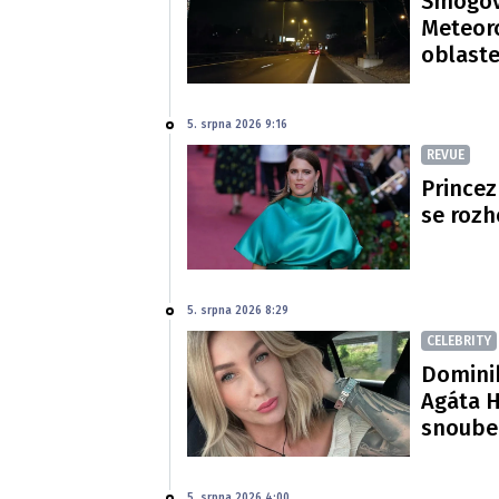
Smogová
Meteoro
oblast
5. srpna 2026 9:16
REVUE
Princez
se rozh
5. srpna 2026 8:29
CELEBRITY
Dominik
Agáta H
snoube
5. srpna 2026 4:00