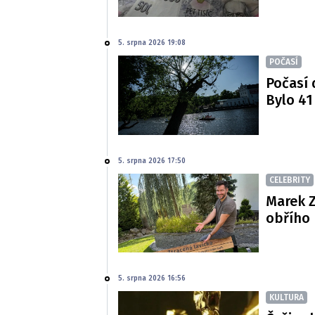
5. srpna 2026 19:08
POČASÍ
Počasí 
Bylo 41
5. srpna 2026 17:50
CELEBRITY
Marek Z
obřího 
5. srpna 2026 16:56
KULTURA