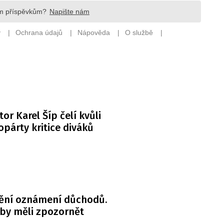
or Karel Šíp čelí kvůli
párty kritice diváků
ění oznámení důchodů.
 by měli zpozornět