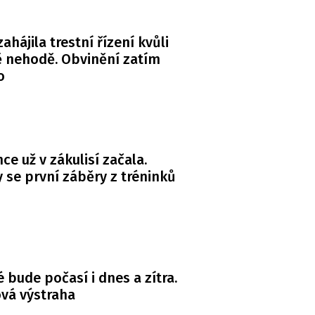
zahájila trestní řízení kvůli
 nehodě. Obvinění zatím
o
ce už v zákulisí začala.
y se první záběry z tréninků
é bude počasí i dnes a zítra.
ová výstraha