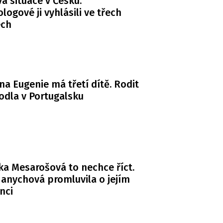
 situace v Česku.
logové ji vyhlásili ve třech
ech
na Eugenie má třetí dítě. Rodit
odla v Portugalsku
a Mesarošová to nechce říct.
anychová promluvila o jejím
nci