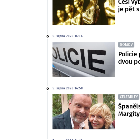
Češi vy
je pět 
5. srpna 2026 16:04
DOMOV
Policie
dvou p
5. srpna 2026 14:58
CELEBRITY
Španěls
Margity