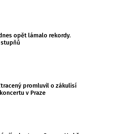
dnes opět lámalo rekordy.
 stupňů
tracený promluvil o zákulisí
koncertu v Praze