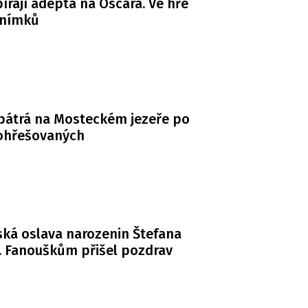
bírají adepta na Oscara. Ve hře
snímků
 pátrá na Mosteckém jezeře po
ohřešovaných
ká oslava narozenin Štefana
. Fanouškům přišel pozdrav