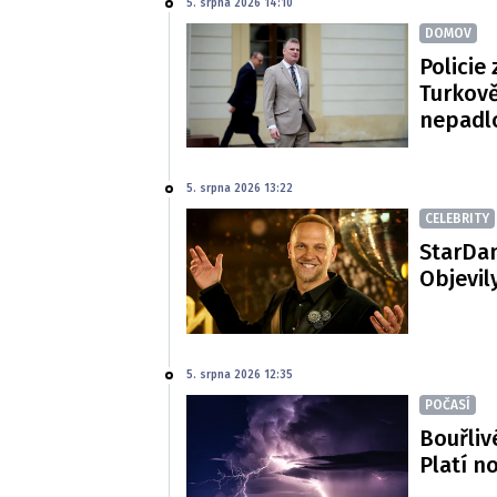
5. srpna 2026 14:10
DOMOV
Policie 
Turkově
nepadl
5. srpna 2026 13:22
CELEBRITY
StarDan
Objevil
5. srpna 2026 12:35
POČASÍ
Bouřliv
Platí n