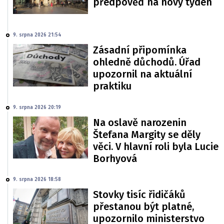
předpověď na nový týden
9. srpna 2026 21:54
Zásadní připomínka
ohledně důchodů. Úřad
upozornil na aktuální
praktiku
9. srpna 2026 20:19
Na oslavě narozenin
Štefana Margity se děly
věci. V hlavní roli byla Lucie
Borhyová
9. srpna 2026 18:58
Stovky tisíc řidičáků
přestanou být platné,
upozornilo ministerstvo