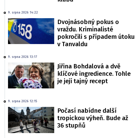
9. srpna 2026 14:22
Dvojnásobný pokus o
vraždu. Kriminalisté
pokročili s případem útoku
v Tanvaldu
9. srpna 2026 13:17
Jiřina Bohdalová a dvě
klíčové ingredience. Tohle
je její tajný recept
9. srpna 2026 12:15
Počasí nabídne další
tropickou výheň. Bude až
36 stupňů