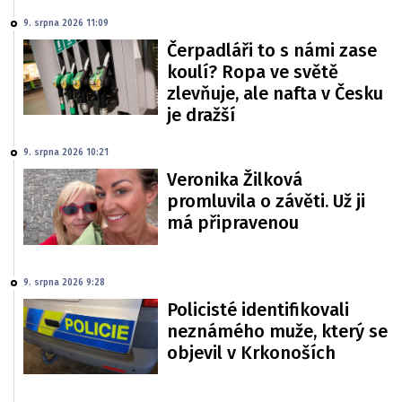
9. srpna 2026 11:09
Čerpadláři to s námi zase
koulí? Ropa ve světě
zlevňuje, ale nafta v Česku
je dražší
9. srpna 2026 10:21
Veronika Žilková
promluvila o závěti. Už ji
má připravenou
9. srpna 2026 9:28
Policisté identifikovali
neznámého muže, který se
objevil v Krkonoších