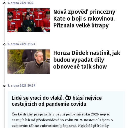
9. srpna 2026 8:32
Nová zpověď princezny
Kate o boji s rakovinou.
Přiznala velké útrapy
8. srpna 2026 21:53
Honza Dědek nastínil, jak
budou vypadat díly
obnovené talk show
8. srpna 2026 20:29
Lidé se vrací do vlaků. ČD hlásí nejvíce
cestujících od pandemie covidu
České dráhy přepravily v první polovině roku 2026 nejvíc
cestujících od předcovidového roku 2019. Rostoucí zájem o
cestování táhne vnitrostátní přeprava. Největší přírůstky