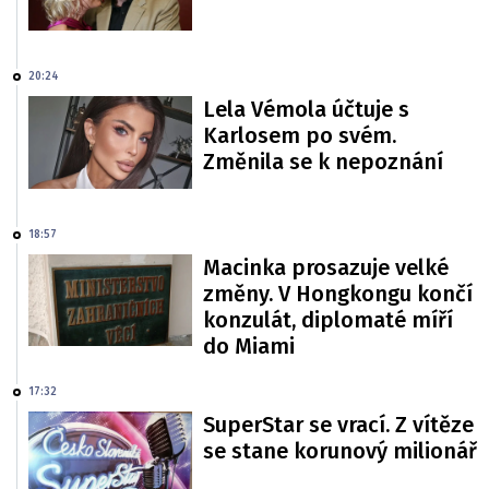
20:24
Lela Vémola účtuje s
Karlosem po svém.
Změnila se k nepoznání
18:57
Macinka prosazuje velké
změny. V Hongkongu končí
konzulát, diplomaté míří
do Miami
17:32
SuperStar se vrací. Z vítěze
se stane korunový milionář