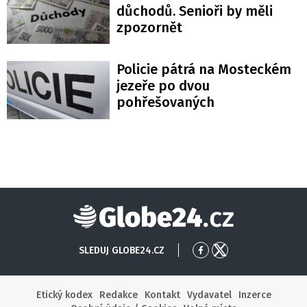
důchodů. Senioři by měli
zpozornět
Policie pátrá na Mosteckém
jezeře po dvou
pohřešovaných
Globe24
SLEDUJ GLOBE24.CZ
Přejít
Přejít
na
na
Facebook
X
Etický kodex
Redakce
Kontakt
Vydavatel
Inzerce