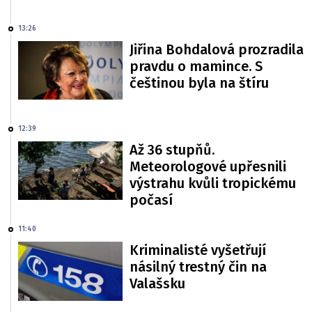
13:26
Jiřina Bohdalová prozradila
pravdu o mamince. S
češtinou byla na štíru
12:39
Až 36 stupňů.
Meteorologové upřesnili
výstrahu kvůli tropickému
počasí
11:40
Kriminalisté vyšetřují
násilný trestný čin na
Valašsku