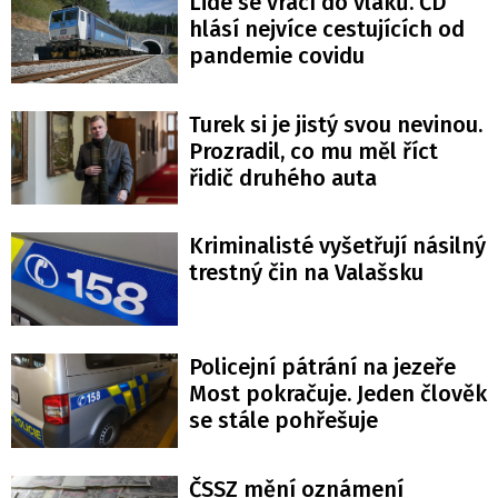
Lidé se vrací do vlaků. ČD
hlásí nejvíce cestujících od
pandemie covidu
Turek si je jistý svou nevinou.
Prozradil, co mu měl říct
řidič druhého auta
Kriminalisté vyšetřují násilný
trestný čin na Valašsku
Policejní pátrání na jezeře
Most pokračuje. Jeden člověk
se stále pohřešuje
ČSSZ mění oznámení