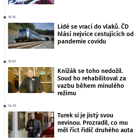
16:15
Lidé se vrací do vlaků. ČD
hlásí nejvíce cestujících od
pandemie covidu
15:01
Knížák se toho nedožil.
Soud ho rehabilitoval za
vazbu během minulého
režimu
14:13
Turek si je jistý svou
nevinou. Prozradil, co mu
měl říct řidič druhého auta