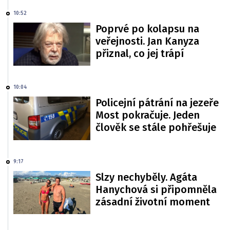
10:52
Poprvé po kolapsu na
veřejnosti. Jan Kanyza
přiznal, co jej trápí
10:04
Policejní pátrání na jezeře
Most pokračuje. Jeden
člověk se stále pohřešuje
9:17
Slzy nechyběly. Agáta
Hanychová si připomněla
zásadní životní moment