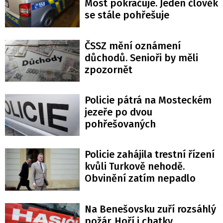
Most pokračuje. Jeden člověk
se stále pohřešuje
ČSSZ mění oznámení
důchodů. Senioři by měli
zpozornět
Policie pátrá na Mosteckém
jezeře po dvou
pohřešovaných
Policie zahájila trestní řízení
kvůli Turkově nehodě.
Obvinění zatím nepadlo
Na Benešovsku zuří rozsáhlý
požár. Hoří i chatky