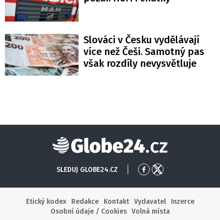
Slováci v Česku vydělávají
více než Češi. Samotný pas
však rozdíly nevysvětluje
Globe24
SLEDUJ GLOBE24.CZ
Přejít
Přejít
na
na
Facebook
X
Etický kodex
Redakce
Kontakt
Vydavatel
Inzerce
Osobní údaje / Cookies
Volná místa