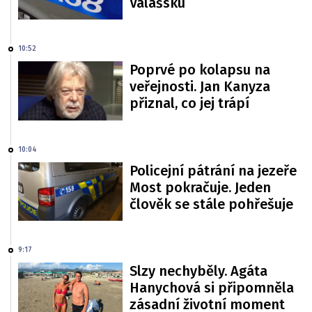
Valašsku
10:52
Poprvé po kolapsu na
veřejnosti. Jan Kanyza
přiznal, co jej trápí
10:04
Policejní pátrání na jezeře
Most pokračuje. Jeden
člověk se stále pohřešuje
9:17
Slzy nechyběly. Agáta
Hanychová si připomněla
zásadní životní moment