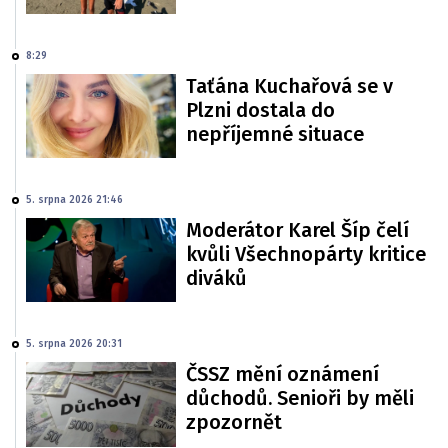
8:29
Taťána Kuchařová se v
Plzni dostala do
nepříjemné situace
5. srpna 2026 21:46
Moderátor Karel Šíp čelí
kvůli Všechnopárty kritice
diváků
5. srpna 2026 20:31
ČSSZ mění oznámení
důchodů. Senioři by měli
zpozornět