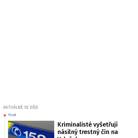
AKTUÁLNĚ SE DĚJE
11:40
Kriminalisté vyšetřují
násilný trestný čin na