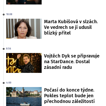
10:08
Marta Kubišová v slzách.
Ve vedrech se jí udusil
blízký přítel
8:56
Vojtěch Dyk se připravuje
na StarDance. Dostal
zásadní radu
4:00
Počasí do konce týdne.
Pokles teplot bude jen
přechodnou záležitostí