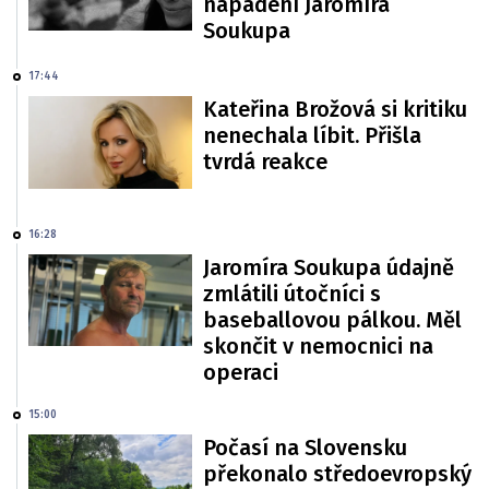
napadení Jaromíra
Soukupa
17:44
Kateřina Brožová si kritiku
nenechala líbit. Přišla
tvrdá reakce
16:28
Jaromíra Soukupa údajně
zmlátili útočníci s
baseballovou pálkou. Měl
skončit v nemocnici na
operaci
15:00
Počasí na Slovensku
překonalo středoevropský