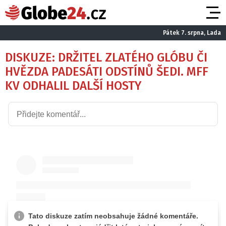
Pátek 7. srpna, Lada
DISKUZE: DRŽITEL ZLATÉHO GLÓBU ČI
HVĚZDA PADESÁTI ODSTÍNŮ ŠEDI. MFF
KV ODHALIL DALŠÍ HOSTY