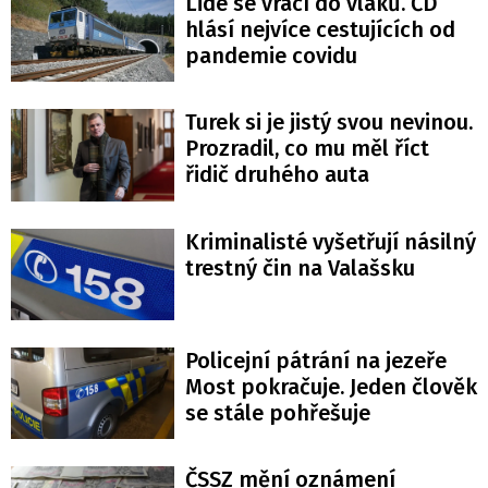
Lidé se vrací do vlaků. ČD
hlásí nejvíce cestujících od
pandemie covidu
Turek si je jistý svou nevinou.
Prozradil, co mu měl říct
řidič druhého auta
Kriminalisté vyšetřují násilný
trestný čin na Valašsku
Policejní pátrání na jezeře
Most pokračuje. Jeden člověk
se stále pohřešuje
ČSSZ mění oznámení