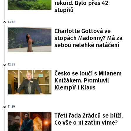
rekord. Bylo přes 42
stupňů
13:46
Charlotte Gottová ve
stopách Madonny? Má za
sebou nelehké natáčení
12:35
Česko se loučí s Milanem
Knížákem. Promluvil
Klempíř i Klaus
11:20
Třetí řada Zrádců se blíží.
Co vše o ní zatím víme?