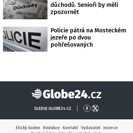
důchodů. Senioři by měli
zpozornět
Policie pátrá na Mosteckém
jezeře po dvou
pohřešovaných
Globe24
SLEDUJ GLOBE24.CZ
Přejít
Přejít
na
na
Facebook
X
Etický kodex
Redakce
Kontakt
Vydavatel
Inzerce