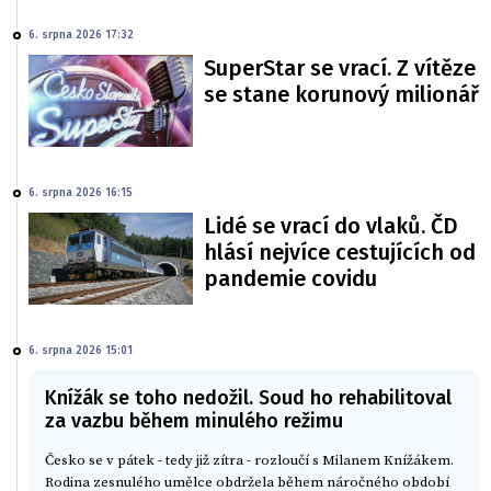
6. srpna 2026 17:32
SuperStar se vrací. Z vítěze
se stane korunový milionář
6. srpna 2026 16:15
Lidé se vrací do vlaků. ČD
hlásí nejvíce cestujících od
pandemie covidu
6. srpna 2026 15:01
Knížák se toho nedožil. Soud ho rehabilitoval
za vazbu během minulého režimu
Česko se v pátek - tedy již zítra - rozloučí s Milanem Knížákem.
Rodina zesnulého umělce obdržela během náročného období