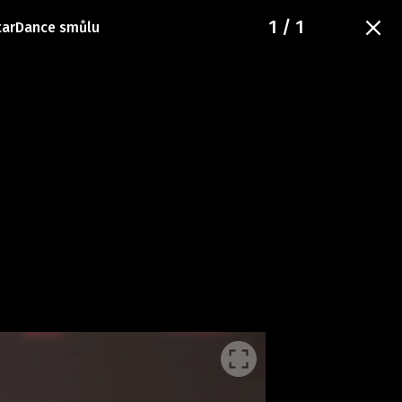
1
/ 1
StarDance smůlu