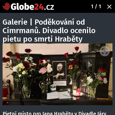
1
/ 1
Galerie | Poděkování od
Cimrmanů. Divadlo ocenilo
pietu po smrti Hraběty
Pietní místo pro Jana Hrabětu v Divadle Járy