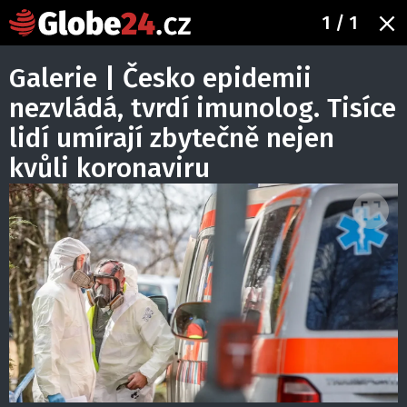
1
/ 1
Galerie | Česko epidemii
nezvládá, tvrdí imunolog. Tisíce
lidí umírají zbytečně nejen
kvůli koronaviru