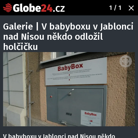
1
/ 1
Galerie | V babyboxu v Jablonci
nad Nisou někdo odložil
holčičku
V babyboxu v Jablonci nad Nisou někdo