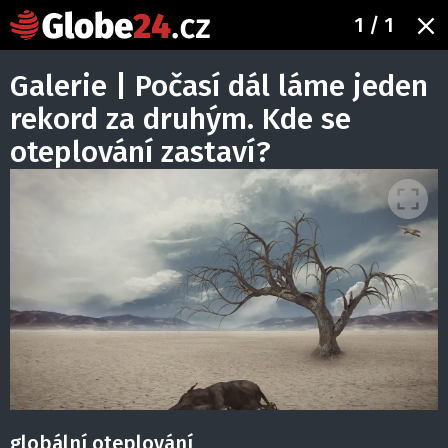
1
/ 1
Galerie | Počasí dál láme jeden
rekord za druhým. Kde se
oteplování zastaví?
globální oteplování