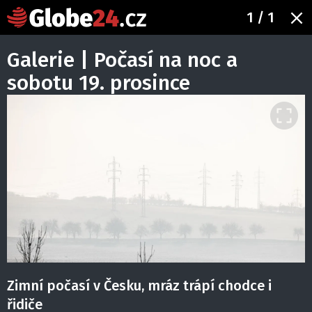
1
/ 1
Galerie | Počasí na noc a
sobotu 19. prosince
Zimní počasí v Česku, mráz trápí chodce i
řidiče