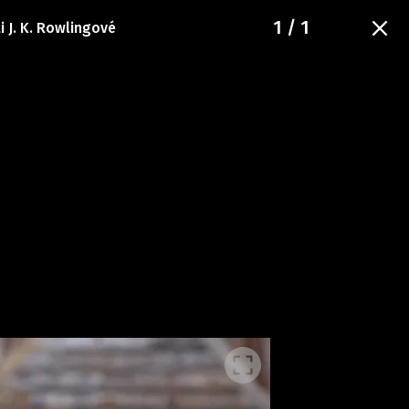
1
/ 1
i J. K. Rowlingové