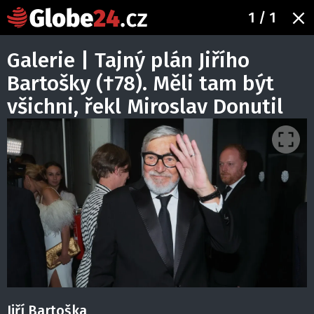
1
/ 1
Galerie | Tajný plán Jiřího
Bartošky (†78). Měli tam být
všichni, řekl Miroslav Donutil
Jiří Bartoška