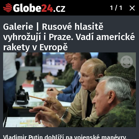
1
/ 1
Galerie | Rusové hlasitě
vyhrožují i Praze. Vadí americké
rakety v Evropě
Vladimir Putin dohlíží na vojenské manévry.