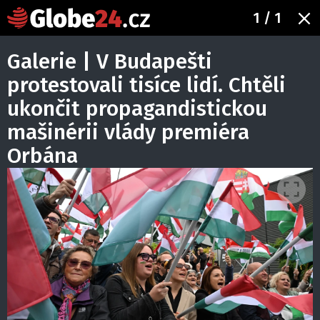
1
/ 1
Galerie | V Budapešti
protestovali tisíce lidí. Chtěli
ukončit propagandistickou
mašinérii vlády premiéra
Orbána