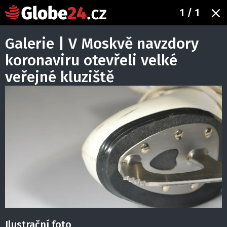
1
/ 1
Galerie | V Moskvě navzdory
koronaviru otevřeli velké
veřejné kluziště
Ilustrační foto