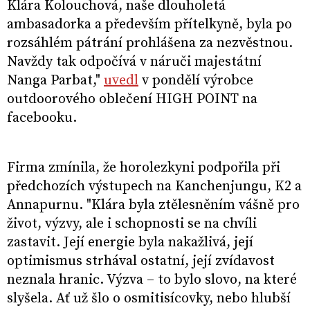
Klára Kolouchová, naše dlouholetá
ambasadorka a především přítelkyně, byla po
rozsáhlém pátrání prohlášena za nezvěstnou.
Navždy tak odpočívá v náruči majestátní
Nanga Parbat,"
uvedl
v pondělí výrobce
outdoorového oblečení HIGH POINT na
facebooku.
Firma zmínila, že horolezkyni podpořila při
předchozích výstupech na Kanchenjungu, K2 a
Annapurnu. "Klára byla ztělesněním vášně pro
život, výzvy, ale i schopnosti se na chvíli
zastavit. Její energie byla nakažlivá, její
optimismus strhával ostatní, její zvídavost
neznala hranic. Výzva – to bylo slovo, na které
slyšela. Ať už šlo o osmitisícovky, nebo hlubší