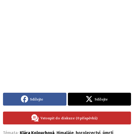
Sdílejte
Sdílejte
Vstoupit do diskuze (0 příspěvků)
Témata:
Klára Kolouchová
,
Himaláje
,
horolezectví
,
úmrtí