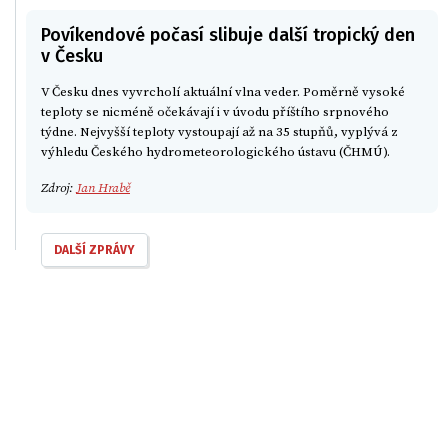
Povíkendové počasí slibuje další tropický den
v Česku
V Česku dnes vyvrcholí aktuální vlna veder. Poměrně vysoké
teploty se nicméně očekávají i v úvodu příštího srpnového
týdne. Nejvyšší teploty vystoupají až na 35 stupňů, vyplývá z
výhledu Českého hydrometeorologického ústavu (ČHMÚ).
Zdroj:
Jan Hrabě
DALŠÍ ZPRÁVY