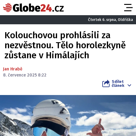
Čtvrtek 6. srpna, Oldřiška
Kolouchovou prohlásili za
nezvěstnou. Tělo horolezkyně
zůstane v Himálajích
Jan Hrabě
8. července 2025 8:22
Sdílet
článek