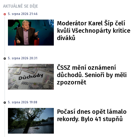
AKTUÁLNĚ SE DĚJE
5. srpna 2026 21:46
Moderátor Karel Šíp čelí
kvůli Všechnopárty kritice
diváků
5. srpna 2026 20:31
ČSSZ mění oznámení
důchodů. Senioři by měli
zpozornět
5. srpna 2026 19:08
Počasí dnes opět lámalo
rekordy. Bylo 41 stupňů