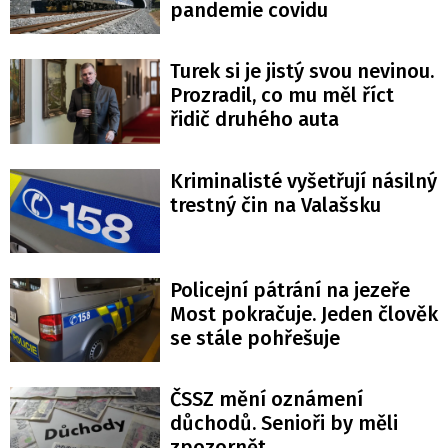
pandemie covidu
Turek si je jistý svou nevinou.
Prozradil, co mu měl říct
řidič druhého auta
Kriminalisté vyšetřují násilný
trestný čin na Valašsku
Policejní pátrání na jezeře
Most pokračuje. Jeden člověk
se stále pohřešuje
ČSSZ mění oznámení
důchodů. Senioři by měli
zpozornět