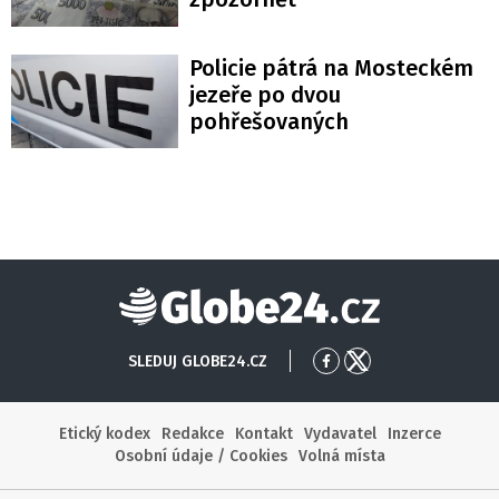
Policie pátrá na Mosteckém
jezeře po dvou
pohřešovaných
Globe24
SLEDUJ GLOBE24.CZ
Přejít
Přejít
na
na
Facebook
X
Etický kodex
Redakce
Kontakt
Vydavatel
Inzerce
Osobní údaje / Cookies
Volná místa