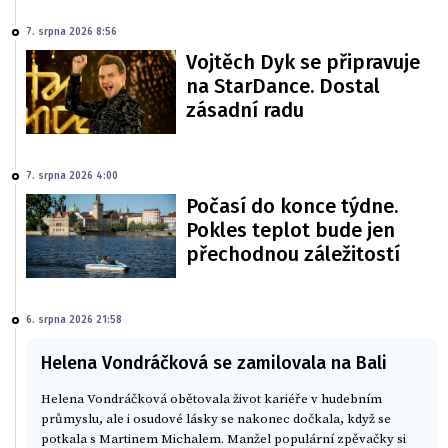
7. srpna 2026 8:56
Vojtěch Dyk se připravuje
na StarDance. Dostal
zásadní radu
7. srpna 2026 4:00
Počasí do konce týdne.
Pokles teplot bude jen
přechodnou záležitostí
6. srpna 2026 21:58
Helena Vondráčková se zamilovala na Bali
Helena Vondráčková obětovala život kariéře v hudebním
průmyslu, ale i osudové lásky se nakonec dočkala, když se
potkala s Martinem Michalem. Manžel populární zpěvačky si