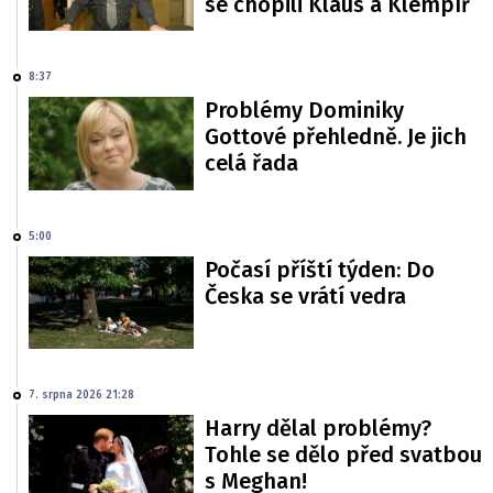
se chopili Klaus a Klempíř
8:37
Problémy Dominiky
Gottové přehledně. Je jich
celá řada
5:00
Počasí příští týden: Do
Česka se vrátí vedra
7. srpna 2026 21:28
Harry dělal problémy?
Tohle se dělo před svatbou
s Meghan!