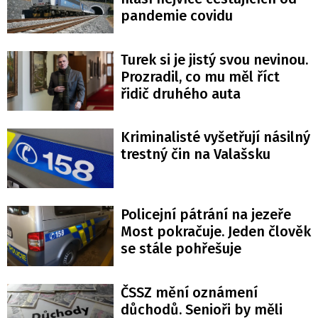
pandemie covidu
Turek si je jistý svou nevinou.
Prozradil, co mu měl říct
řidič druhého auta
Kriminalisté vyšetřují násilný
trestný čin na Valašsku
Policejní pátrání na jezeře
Most pokračuje. Jeden člověk
se stále pohřešuje
ČSSZ mění oznámení
důchodů. Senioři by měli