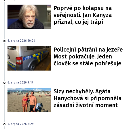
Poprvé po kolapsu na
veřejnosti. Jan Kanyza
přiznal, co jej trápí
6. srpna 2026 10:04
Policejní pátrání na jezeře
Most pokračuje. Jeden
člověk se stále pohřešuje
6. srpna 2026 9:17
Slzy nechyběly. Agáta
Hanychová si připomněla
zásadní životní moment
6. srpna 2026 8:29