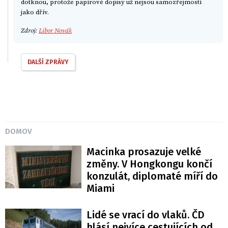
dotknou, protože papírové dopisy už nejsou samozřejmostí
jako dřív.
Zdroj:
Libor Novák
DALŠÍ ZPRÁVY
DOMOV
Macinka prosazuje velké
změny. V Hongkongu končí
konzulát, diplomaté míří do
Miami
Lidé se vrací do vlaků. ČD
hlásí nejvíce cestujících od