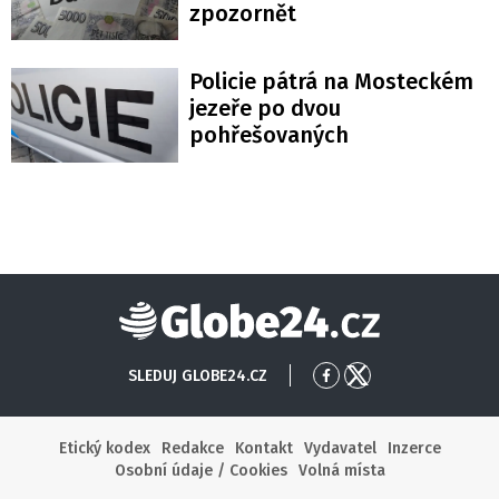
zpozornět
Policie pátrá na Mosteckém
jezeře po dvou
pohřešovaných
Globe24
SLEDUJ GLOBE24.CZ
Přejít
Přejít
na
na
Facebook
X
Etický kodex
Redakce
Kontakt
Vydavatel
Inzerce
Osobní údaje / Cookies
Volná místa