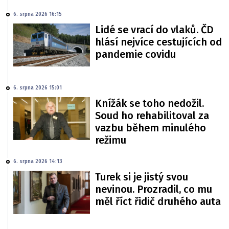
6. srpna 2026 16:15
Lidé se vrací do vlaků. ČD
hlásí nejvíce cestujících od
pandemie covidu
6. srpna 2026 15:01
Knížák se toho nedožil.
Soud ho rehabilitoval za
vazbu během minulého
režimu
6. srpna 2026 14:13
Turek si je jistý svou
nevinou. Prozradil, co mu
měl říct řidič druhého auta