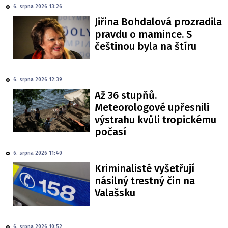
6. srpna 2026 13:26
Jiřina Bohdalová prozradila
pravdu o mamince. S
češtinou byla na štíru
6. srpna 2026 12:39
Až 36 stupňů.
Meteorologové upřesnili
výstrahu kvůli tropickému
počasí
6. srpna 2026 11:40
Kriminalisté vyšetřují
násilný trestný čin na
Valašsku
6. srpna 2026 10:52