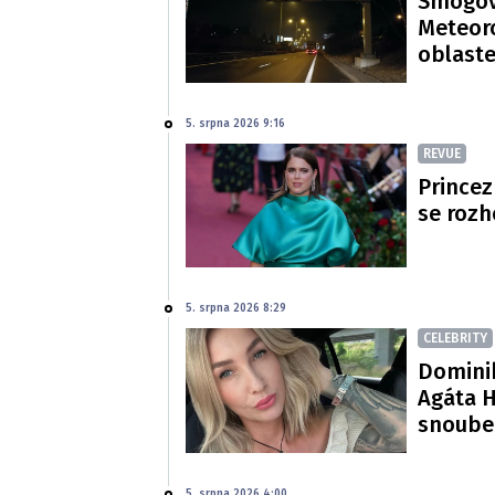
Smogová
Meteoro
oblast
5. srpna 2026 9:16
REVUE
Princez
se rozh
5. srpna 2026 8:29
CELEBRITY
Dominik
Agáta H
snoube
5. srpna 2026 4:00