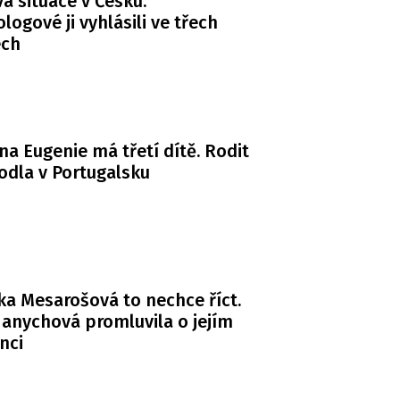
 situace v Česku.
logové ji vyhlásili ve třech
ech
na Eugenie má třetí dítě. Rodit
odla v Portugalsku
a Mesarošová to nechce říct.
anychová promluvila o jejím
nci