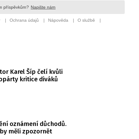
or Karel Šíp čelí kvůli
párty kritice diváků
ění oznámení důchodů.
 by měli zpozornět