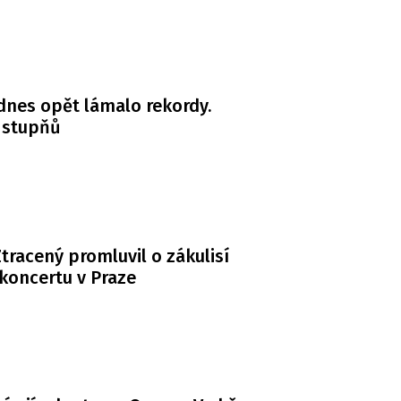
dnes opět lámalo rekordy.
 stupňů
tracený promluvil o zákulisí
koncertu v Praze