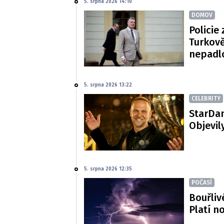
5. srpna 2026 14:10
DOMOV
Policie 
Turkově
nepadl
5. srpna 2026 13:22
CELEBRITY
StarDan
Objevil
5. srpna 2026 12:35
POČASÍ
Bouřliv
Platí n