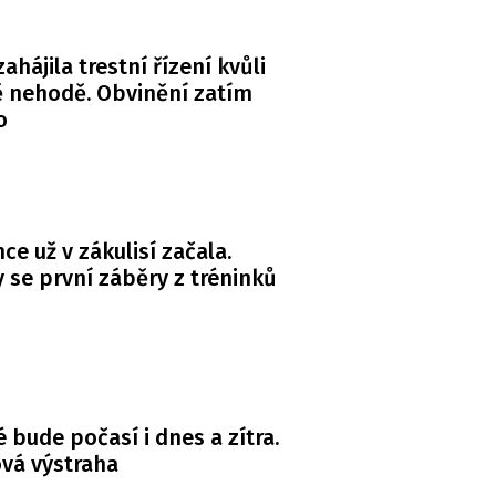
zahájila trestní řízení kvůli
 nehodě. Obvinění zatím
o
ce už v zákulisí začala.
y se první záběry z tréninků
é bude počasí i dnes a zítra.
ová výstraha