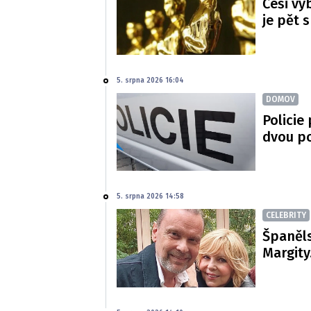
Češi vy
je pět 
5. srpna 2026 16:04
DOMOV
Policie
dvou p
5. srpna 2026 14:58
CELEBRITY
Španěls
Margity