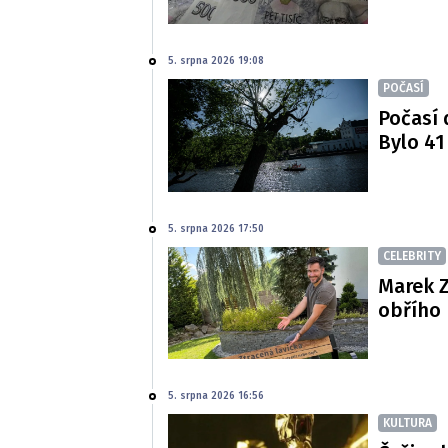
5. srpna 2026 19:08
POČASÍ
Počasí 
Bylo 41
5. srpna 2026 17:50
CELEBRITY
Marek Z
obřího 
5. srpna 2026 16:56
KULTURA