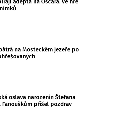
bírají adepta na Oscara. Ve hře
snímků
 pátrá na Mosteckém jezeře po
ohřešovaných
ká oslava narozenin Štefana
. Fanouškům přišel pozdrav