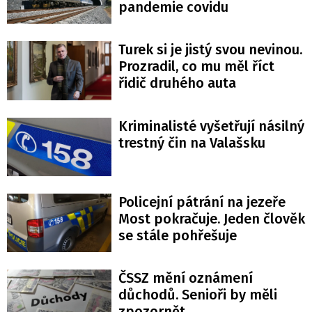
pandemie covidu
Turek si je jistý svou nevinou.
Prozradil, co mu měl říct
řidič druhého auta
Kriminalisté vyšetřují násilný
trestný čin na Valašsku
Policejní pátrání na jezeře
Most pokračuje. Jeden člověk
se stále pohřešuje
ČSSZ mění oznámení
důchodů. Senioři by měli
zpozornět