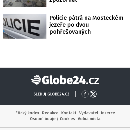
Policie pátrá na Mosteckém
jezeře po dvou
pohřešovaných
Globe24
SLEDUJ GLOBE24.CZ
Přejít
Přejít
na
na
Facebook
X
Etický kodex
Redakce
Kontakt
Vydavatel
Inzerce
Osobní údaje / Cookies
Volná místa