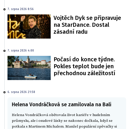
7. srpna 2026 8:56
Vojtěch Dyk se připravuje
na StarDance. Dostal
zásadní radu
7. srpna 2026 4:00
Počasí do konce týdne.
Pokles teplot bude jen
přechodnou záležitostí
6. srpna 2026 21:58
Helena Vondráčková se zamilovala na Bali
Helena Vondráčková obětovala život kariéře v hudebním
průmyslu, ale i osudové lásky se nakonec dočkala, když se
potkala s Martinem Michalem. Manžel populární zpěvačky si