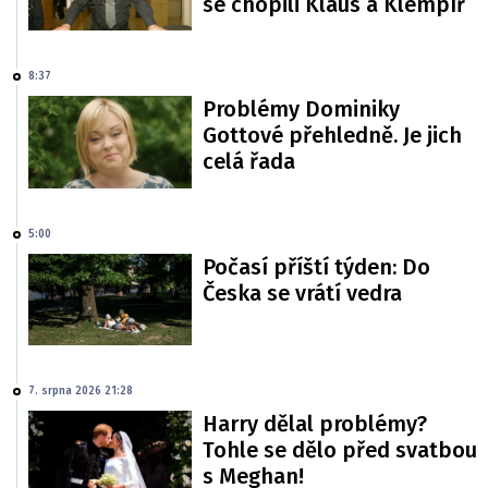
se chopili Klaus a Klempíř
8:37
Problémy Dominiky
Gottové přehledně. Je jich
celá řada
5:00
Počasí příští týden: Do
Česka se vrátí vedra
7. srpna 2026 21:28
Harry dělal problémy?
Tohle se dělo před svatbou
s Meghan!