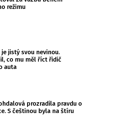
ho režimu
 je jistý svou nevinou.
l, co mu měl říct řidič
o auta
Bohdalová prozradila pravdu o
. S češtinou byla na štíru