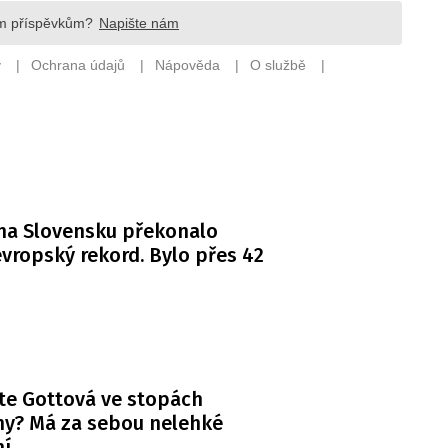
na Slovensku překonalo
vropský rekord. Bylo přes 42
te Gottová ve stopách
y? Má za sebou nelehké
ní