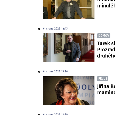
minulé
6. srpna 2026 14:13
DOMOV
Turek si
Prozradi
druhéh
6. srpna 2026 13:26
REVUE
Jiřina 
mamince
6. srpna 2026 12:39