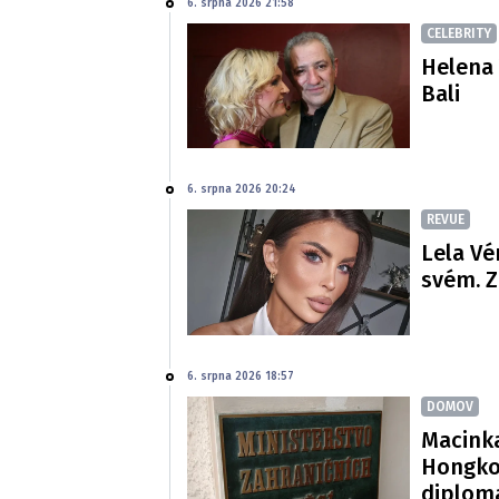
6. srpna 2026 21:58
CELEBRITY
Helena 
Bali
6. srpna 2026 20:24
REVUE
Lela Vé
svém. Z
6. srpna 2026 18:57
DOMOV
Macinka
Hongko
diploma