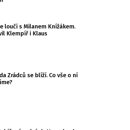
e loučí s Milanem Knížákem.
il Klempíř i Klaus
da Zrádců se blíží. Co vše o ní
víme?