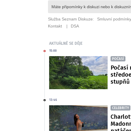
AKTUÁLNĚ SE DĚJE
15:00
POČASÍ
Počasí 
středoe
stupňů
13:46
CELEBRITY
Charlot
Madonn
natáče