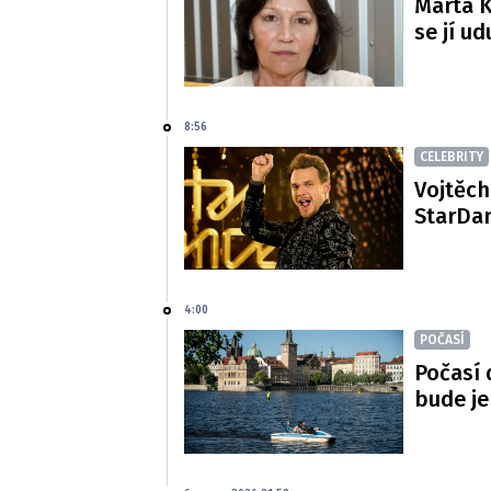
Marta K
se jí ud
8:56
CELEBRITY
Vojtěch
StarDan
4:00
POČASÍ
Počasí 
bude je