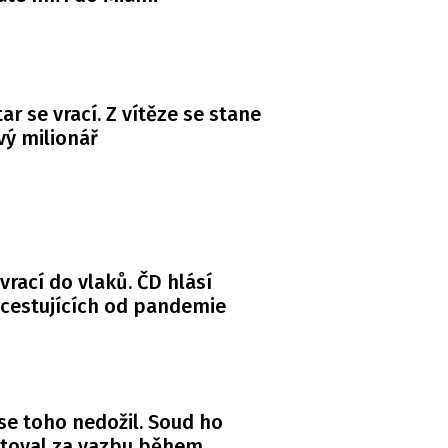
ar se vrací. Z vítěze se stane
ý milionář
 vrací do vlaků. ČD hlásí
 cestujících od pandemie
se toho nedožil. Soud ho
itoval za vazbu během