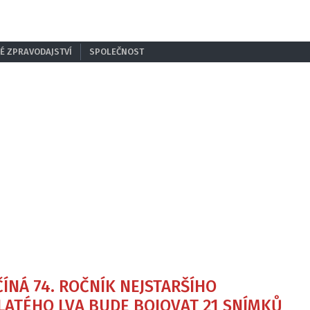
É ZPRAVODAJSTVÍ
SPOLEČNOST
ÍNÁ 74. ROČNÍK NEJSTARŠÍHO
ZLATÉHO LVA BUDE BOJOVAT 21 SNÍMKŮ