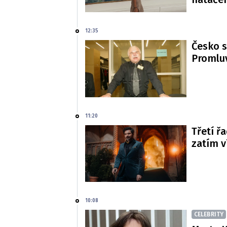
12:35
Česko s
Promluv
11:20
Třetí řa
zatím 
10:08
CELEBRITY