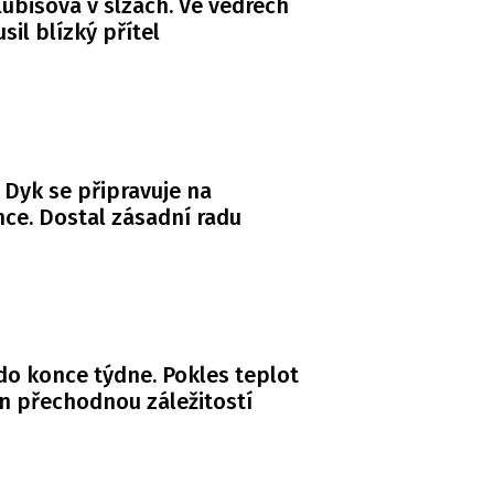
ubišová v slzách. Ve vedrech
usil blízký přítel
 Dyk se připravuje na
ce. Dostal zásadní radu
do konce týdne. Pokles teplot
n přechodnou záležitostí