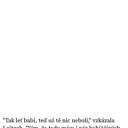
"Tak leť babi, teď už tě nic nebolí," vzkázala