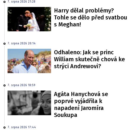
7. srpna 2026 21:28
Harry dělal problémy?
Tohle se dělo před svatbou
s Meghan!
7. srpna 2026 20:14
Odhaleno: Jak se princ
William skutečně chová ke
strýci Andrewovi?
7. srpna 2026 18:59
Agáta Hanychová se
poprvé vyjádřila k
napadení Jaromíra
Soukupa
7. srpna 2026 17:44