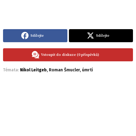
Sdílejte
Sdílejte
Vstoupit do diskuze (0 příspěvků)
Témata:
Nikol Leitgeb
,
Roman Šmucler
,
úmrtí