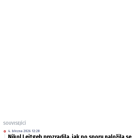
SOUVISEJÍCÍ
4. března 2026 12:28
Nikol Leitgeb prozradila, jak po sporu naložila se