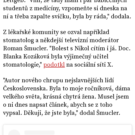
Leitgeb. "Vím, že tady mám i pár babiččiných
studentů z medicíny, vzpomeňte si dneska na
ní a třeba zapalte svíčku, byla by ráda," dodala.
Z lékařské komunity se ozval například
stomatolog a někdejší televizní moderátor
Roman Šmucler. "Bolest s Nikol cítím i já. Doc.
Blanka Kozáková byla výjimečný učitel
stomatologie,"
podotkl
na sociální síti X.
"Autor nového chrupu nejslavnějších lidí
Československa. Byla to moje ročníková, dáma
velkého světa, krásná chytrá žena. Musel jsem
o ni dnes napsat článek, abych se z toho
vypsal. Děkuji, že jste byla," dodal Šmucler.