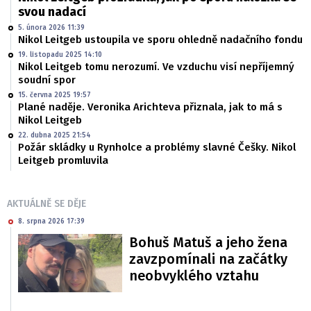
svou nadací
5. února 2026 11:39
Nikol Leitgeb ustoupila ve sporu ohledně nadačního fondu
19. listopadu 2025 14:10
Nikol Leitgeb tomu nerozumí. Ve vzduchu visí nepříjemný
soudní spor
15. června 2025 19:57
Plané naděje. Veronika Arichteva přiznala, jak to má s
Nikol Leitgeb
22. dubna 2025 21:54
Požár skládky u Rynholce a problémy slavné Češky. Nikol
Leitgeb promluvila
AKTUÁLNĚ SE DĚJE
8. srpna 2026 17:39
Bohuš Matuš a jeho žena
zavzpomínali na začátky
neobvyklého vztahu