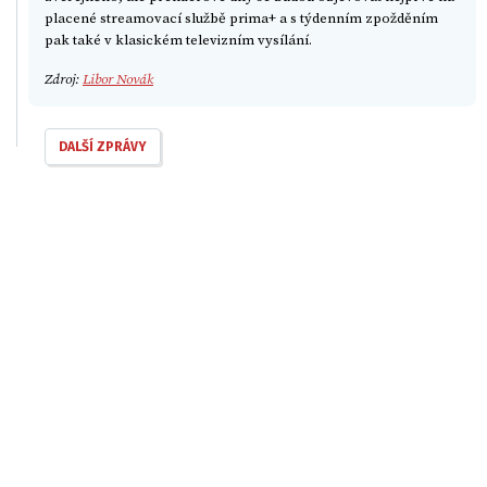
placené streamovací službě prima+ a s týdenním zpožděním
pak také v klasickém televizním vysílání.
Zdroj:
Libor Novák
DALŠÍ ZPRÁVY