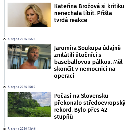
Kateřina Brožová si kritiku
nenechala líbit. Přišla
tvrdá reakce
7. srpna 2026 16:28
Jaromíra Soukupa údajně
zmlátili útočníci s
baseballovou pálkou. Měl
skončit v nemocnici na
operaci
7. srpna 2026 15:00
Počasí na Slovensku
překonalo středoevropský
rekord. Bylo přes 42
stupňů
7. srpna 2026 13:46