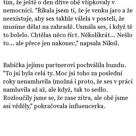
tím, že ještě o den dříve obě vtipkovaly v
nemocnici. "Říkala jsem ti, že je venku jaro a že
neexistuje, aby ses takhle válela v posteli, že
musíme dělat na zahradě. Usmála ses, i když tě
to bolelo. Chtělas něco říct. Několikrát… Nešlo
to… ale přece jen nakonec," napsala Nikol.
Babička jejímu partnerovi pochválila bundu.
"To jsi byla celá ty. Moc jsi toho za poslední
roky nenamluvila (možná i proto, že ses v práci
namluvila až až, ale když, tak to sedlo.
Rozloučily jsme se, že zase zítra, ale obě jsme
asi věděly," pokračovala influencerka.