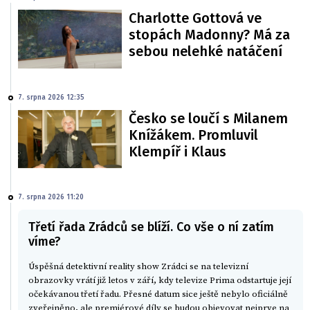
Charlotte Gottová ve
stopách Madonny? Má za
sebou nelehké natáčení
7. srpna 2026 12:35
Česko se loučí s Milanem
Knížákem. Promluvil
Klempíř i Klaus
7. srpna 2026 11:20
Třetí řada Zrádců se blíží. Co vše o ní zatím
víme?
Úspěšná detektivní reality show Zrádci se na televizní
obrazovky vrátí již letos v září, kdy televize Prima odstartuje její
očekávanou třetí řadu. Přesné datum sice ještě nebylo oficiálně
zveřejněno, ale premiérové díly se budou objevovat nejprve na