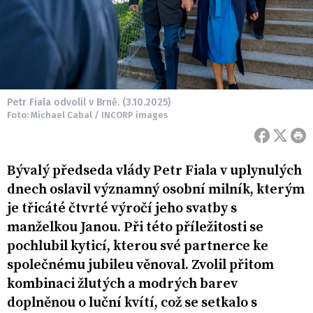
Petr Fiala odvolil v Brně. (3.10.2025)
Foto: Michael Cabal / INCORP images
Bývalý předseda vlády Petr Fiala v uplynulých
dnech oslavil významný osobní milník, kterým
je třicáté čtvrté výročí jeho svatby s
manželkou Janou. Při této příležitosti se
pochlubil kyticí, kterou své partnerce ke
společnému jubileu věnoval. Zvolil přitom
kombinaci žlutých a modrých barev
doplněnou o luční kvítí, což se setkalo s