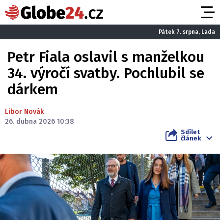
Pátek 7. srpna, Lada
Petr Fiala oslavil s manželkou
34. výročí svatby. Pochlubil se
dárkem
Libor Novák
26. dubna 2026 10:38
Sdílet
článek