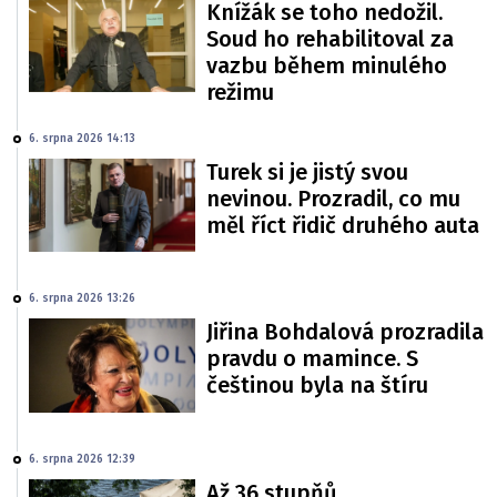
Knížák se toho nedožil.
Soud ho rehabilitoval za
vazbu během minulého
režimu
6. srpna 2026 14:13
Turek si je jistý svou
nevinou. Prozradil, co mu
měl říct řidič druhého auta
6. srpna 2026 13:26
Jiřina Bohdalová prozradila
pravdu o mamince. S
češtinou byla na štíru
6. srpna 2026 12:39
Až 36 stupňů.