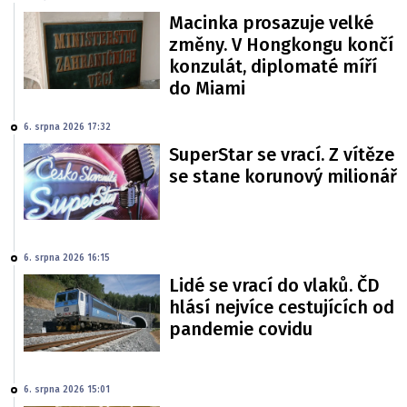
Macinka prosazuje velké
změny. V Hongkongu končí
konzulát, diplomaté míří
do Miami
6. srpna 2026 17:32
SuperStar se vrací. Z vítěze
se stane korunový milionář
6. srpna 2026 16:15
Lidé se vrací do vlaků. ČD
hlásí nejvíce cestujících od
pandemie covidu
6. srpna 2026 15:01