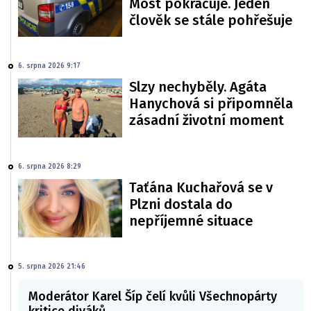
Most pokračuje. Jeden
člověk se stále pohřešuje
6. srpna 2026 9:17
Slzy nechyběly. Agáta
Hanychová si připomněla
zásadní životní moment
6. srpna 2026 8:29
Taťána Kuchařová se v
Plzni dostala do
nepříjemné situace
5. srpna 2026 21:46
Moderátor Karel Šíp čelí kvůli Všechnopárty
kritice diváků