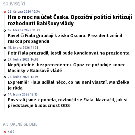
SOUVISEJÍCÍ
23. června 2026 10:34
Hra o moc na účet Česka. Opoziční politici kritizují
rozhodnutí Babišovy vlády
16. března 2026 16:41
Pavel či Fiala gratulují k zisku Oscara. Prezident zmínil
ruskou propagandu
15. února 2026 11:21
Petr Fiala prozradil, jestli bude kandidovat na prezidenta
27. ledna 2026 14:08
Nepřijatelné, bezprecedentní. Opozice požaduje konec
Macinky v Babišově vládě
23. ledna 2026 13:19
Expremiér Fiala udělal něco, co mu není vlastní. Manželka
je ráda
17. ledna 2026 12:15
Povstali jsme z popela, rozloučil se Fiala. Naznačil, jak si
představuje budoucnost ODS
AKTUÁLNĚ SE DĚJE
4:00