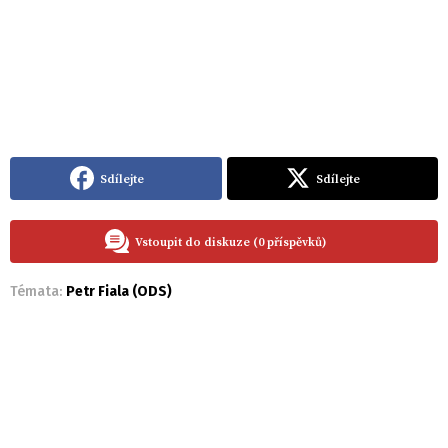
Sdílejte
Sdílejte
Vstoupit do diskuze (0 příspěvků)
Témata:
Petr Fiala (ODS)