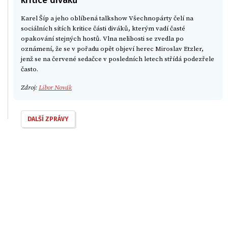
Karel Šíp a jeho oblíbená talkshow Všechnopárty čelí na
sociálních sítích kritice části diváků, kterým vadí časté
opakování stejných hostů. Vlna nelibosti se zvedla po
oznámení, že se v pořadu opět objeví herec Miroslav Etzler,
jenž se na červené sedačce v posledních letech střídá podezřele
často.
Zdroj:
Libor Novák
DALŠÍ ZPRÁVY